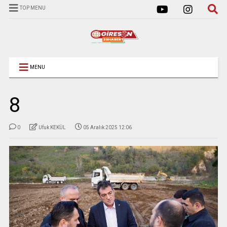
TOP MENU
MENU
8
0
Ufuk KEKÜL
05 Aralık 2025 12:06