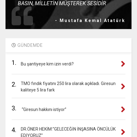
BASIN, MİLLETİN MÜŞTEREK SESİDİR
- Mustafa Kemal Atatürk
GÜNDEMDE
1.
Bu şantiyeye kim izin verdi?
2.
TMO fındık fiyatını 250 lira olarak açıkladı. Giresun
kaliteye 5 lira fark
3.
“Giresun hakkını istiyor”
4.
DR.ÖNER HEKİM:”GELECEĞİN İNŞASINA ÖNCÜLÜK
EDİYORUZ”