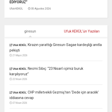
EDİYORUZ”
Ufuk KEKÜL
05 Ağustos 2026
giresun
Ufuk KEKÜL'ün Yazıları
:
Kirazın yarattığı Giresun-Sagae kardeşliği anıtla
Ufuk KEKÜL
pekişti
21 Mayıs 2026
:
Necmi Sıbıç: “23 Nisan’ı içimiz buruk
Ufuk KEKÜL
karşılıyoruz”
22 Nisan 2026
:
CHP milletvekili Gezmiş’ten ‘Dede için aracılık’
Ufuk KEKÜL
iddiasına cevap
07 Nisan 2026