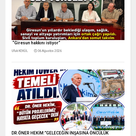
“Giresun hakkını istiyor”
Ufuk KEKÜL
06 Ağustos 2026
DR.ÖNER HEKİM:”GELECEĞİN İNŞASINA ÖNCÜLÜK