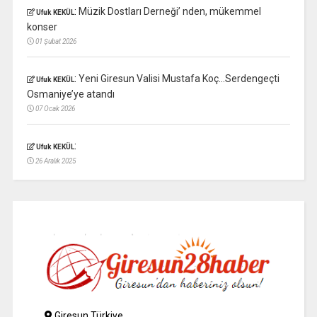
:
Müzik Dostları Derneği’ nden, mükemmel
Ufuk KEKÜL
konser
01 Şubat 2026
:
Yeni Giresun Valisi Mustafa Koç…Serdengeçti
Ufuk KEKÜL
Osmaniye’ye atandı
07 Ocak 2026
:
Ufuk KEKÜL
26 Aralık 2025
Giresun Türkiye