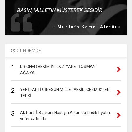
BASIN, MİLLETİN MÜŞTEREK SESİDİR
- Mustafa Kemal Atatürk
GÜNDEMDE
1.
DR.ÖNER HEKİM’İN İLK ZİYARETİ OSMAN
AĞA’YA…
2.
YENİ PARTİ GİRESUN MİLLETVEKİLİ GEZMİŞ’TEN
TEPKİ
3.
Ak Parti İl Başkanı Hüseyin Alkan da fındık fiyatını
yetersiz buldu