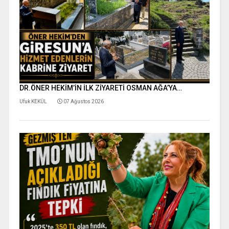
DR.ÖNER HEKİM’İN İLK ZİYARETİ OSMAN AĞA’YA…
Ufuk KEKÜL
07 Ağustos 2026