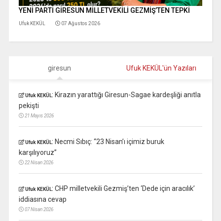
YENİ PARTİ GİRESUN MİLLETVEKİLİ GEZMİŞ’TEN TEPKİ
Ufuk KEKÜL
07 Ağustos 2026
giresun
Ufuk KEKÜL'ün Yazıları
:
Kirazın yarattığı Giresun-Sagae kardeşliği anıtla
Ufuk KEKÜL
pekişti
21 Mayıs 2026
:
Necmi Sıbıç: “23 Nisan’ı içimiz buruk
Ufuk KEKÜL
karşılıyoruz”
22 Nisan 2026
:
CHP milletvekili Gezmiş’ten ‘Dede için aracılık’
Ufuk KEKÜL
iddiasına cevap
07 Nisan 2026