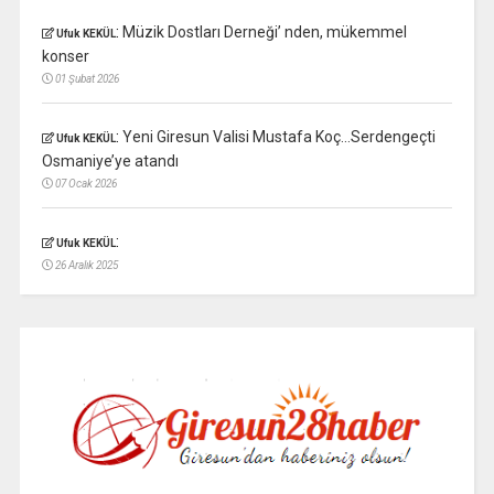
:
Müzik Dostları Derneği’ nden, mükemmel
Ufuk KEKÜL
konser
01 Şubat 2026
:
Yeni Giresun Valisi Mustafa Koç…Serdengeçti
Ufuk KEKÜL
Osmaniye’ye atandı
07 Ocak 2026
:
Ufuk KEKÜL
26 Aralık 2025