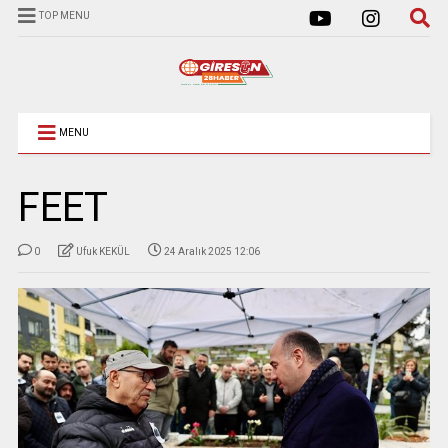
TOP MENU
MENU
FEET
0
Ufuk KEKÜL
24 Aralık 2025 12:06