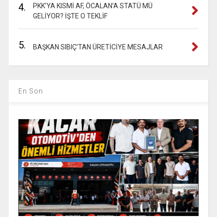
4.
PKK’YA KISMİ AF, ÖCALAN’A STATÜ MÜ
GELİYOR? İŞTE O TEKLİF
5.
BAŞKAN SIBIÇ’TAN ÜRETİCİYE MESAJLAR
En Son