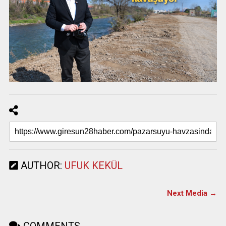
AUTHOR:
UFUK KEKÜL
Next Media →