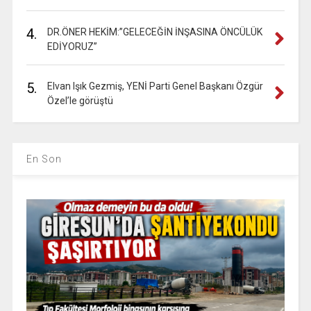
4.
DR.ÖNER HEKİM:”GELECEĞİN İNŞASINA ÖNCÜLÜK
EDİYORUZ”
5.
Elvan Işık Gezmiş, YENİ Parti Genel Başkanı Özgür
Özel’le görüştü
En Son