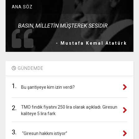
ANA SÖZ
BASIN, MİLLETİN MÜŞTEREK SESİDİR
- Mustafa Kemal Atatürk
GÜNDEMDE
1.
Bu şantiyeye kim izin verdi?
2.
TMO fındık fiyatını 250 lira olarak açıkladı. Giresun
kaliteye 5 lira fark
3.
“Giresun hakkını istiyor”