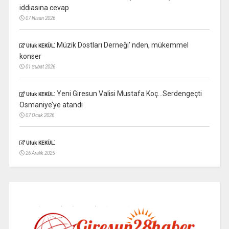
iddiasına cevap
07 Nisan 2026
:
Müzik Dostları Derneği’ nden, mükemmel
Ufuk KEKÜL
konser
01 Şubat 2026
:
Yeni Giresun Valisi Mustafa Koç…Serdengeçti
Ufuk KEKÜL
Osmaniye’ye atandı
07 Ocak 2026
:
Ufuk KEKÜL
26 Aralık 2025