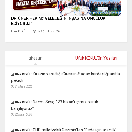
DR.ÖNER HEKİM:”GELECEĞİN İNŞASINA ÖNCÜLÜK
EDİYORUZ”
Ufuk KEKÜL
05 Ağustos 2026
giresun
Ufuk KEKÜL'ün Yazıları
:
Kirazın yarattığı Giresun-Sagae kardeşliği anıtla
Ufuk KEKÜL
pekişti
21 Mayıs 2026
:
Necmi Sıbıç: “23 Nisan’ı içimiz buruk
Ufuk KEKÜL
karşılıyoruz”
22 Nisan 2026
:
CHP milletvekili Gezmiş’ten ‘Dede için aracılık’
Ufuk KEKÜL