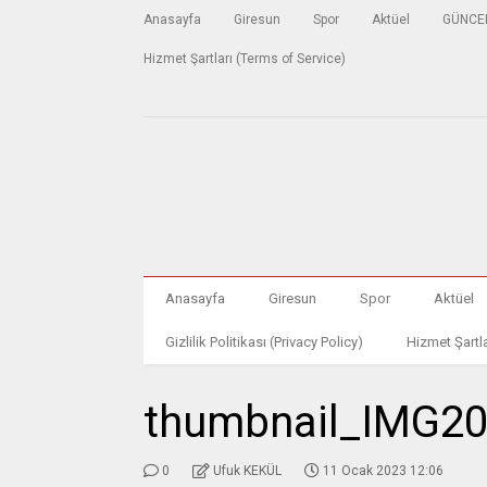
Anasayfa
Giresun
Spor
Aktüel
GÜNCE
Hizmet Şartları (Terms of Service)
Anasayfa
Giresun
Spor
Aktüel
Gizlilik Politikası (Privacy Policy)
Hizmet Şartla
thumbnail_IMG2
0
Ufuk KEKÜL
11 Ocak 2023 12:06