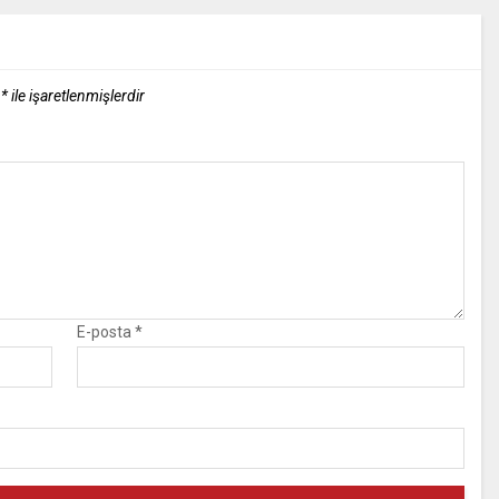
r
*
ile işaretlenmişlerdir
E-posta
*