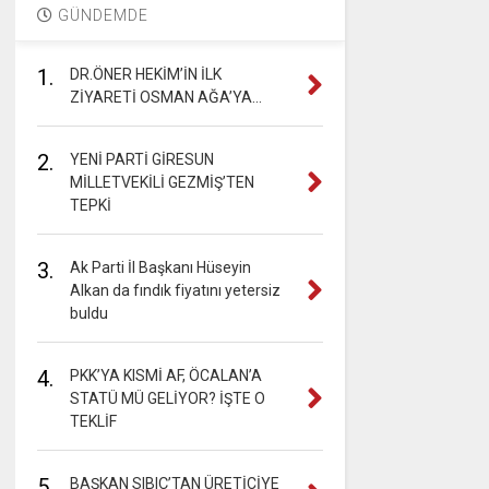
GÜNDEMDE
1.
DR.ÖNER HEKİM’İN İLK
ZİYARETİ OSMAN AĞA’YA…
2.
YENİ PARTİ GİRESUN
MİLLETVEKİLİ GEZMİŞ’TEN
TEPKİ
3.
Ak Parti İl Başkanı Hüseyin
Alkan da fındık fiyatını yetersiz
buldu
4.
PKK’YA KISMİ AF, ÖCALAN’A
STATÜ MÜ GELİYOR? İŞTE O
TEKLİF
5.
BAŞKAN SIBIÇ’TAN ÜRETİCİYE