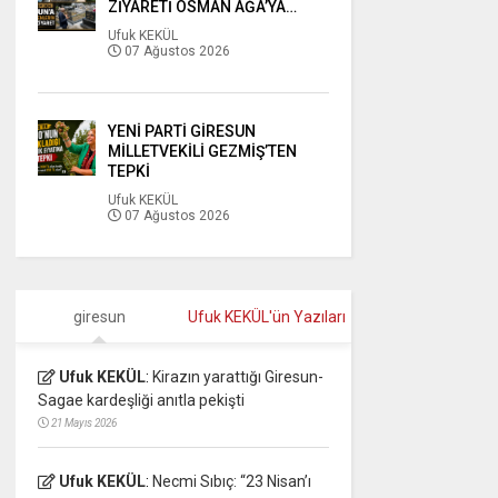
ZİYARETİ OSMAN AĞA’YA…
Ufuk KEKÜL
07 Ağustos 2026
YENİ PARTİ GİRESUN
MİLLETVEKİLİ GEZMİŞ’TEN
TEPKİ
Ufuk KEKÜL
07 Ağustos 2026
giresun
Ufuk KEKÜL'ün Yazıları
Ufuk KEKÜL
:
Kirazın yarattığı Giresun-
Sagae kardeşliği anıtla pekişti
21 Mayıs 2026
Ufuk KEKÜL
:
Necmi Sıbıç: “23 Nisan’ı