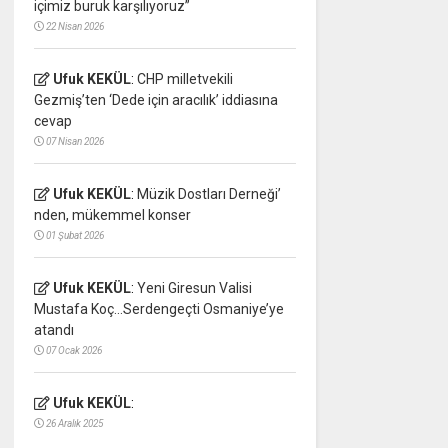
içimiz buruk karşılıyoruz”
22 Nisan 2026
Ufuk KEKÜL
:
CHP milletvekili
Gezmiş’ten ‘Dede için aracılık’ iddiasına
cevap
07 Nisan 2026
Ufuk KEKÜL
:
Müzik Dostları Derneği’
nden, mükemmel konser
01 Şubat 2026
Ufuk KEKÜL
:
Yeni Giresun Valisi
Mustafa Koç…Serdengeçti Osmaniye’ye
atandı
07 Ocak 2026
Ufuk KEKÜL
:
26 Aralık 2025