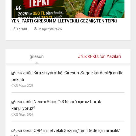
YENİ PARTİ GİRESUN MİLLETVEKİLİ GEZMİŞ’TEN TEPKİ
Ufuk KEKÜL
07 Ağustos 2026
giresun
Ufuk KEKÜL'ün Yazıları
:
Kirazın yarattığı Giresun-Sagae kardeşliği anıtla
Ufuk KEKÜL
pekişti
21 Mayıs 2026
:
Necmi Sıbıç: “23 Nisan’ı içimiz buruk
Ufuk KEKÜL
karşılıyoruz”
22 Nisan 2026
:
CHP milletvekili Gezmiş’ten ‘Dede için aracılık’
Ufuk KEKÜL