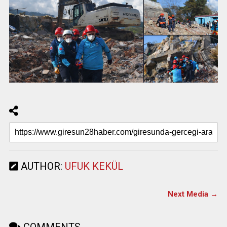
AUTHOR:
UFUK KEKÜL
Next Media →