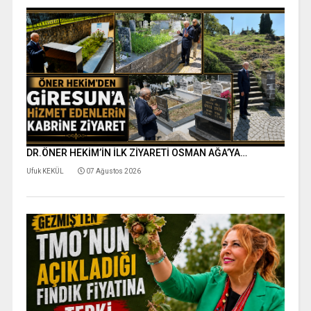
DR.ÖNER HEKİM’İN İLK ZİYARETİ OSMAN AĞA’YA…
Ufuk KEKÜL
07 Ağustos 2026