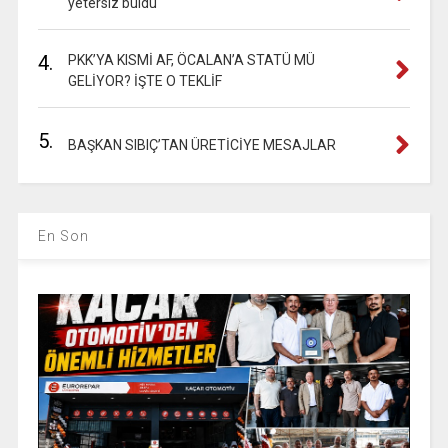
yetersiz buldu
4.
PKK’YA KISMİ AF, ÖCALAN’A STATÜ MÜ
GELİYOR? İŞTE O TEKLİF
5.
BAŞKAN SIBIÇ’TAN ÜRETİCİYE MESAJLAR
En Son