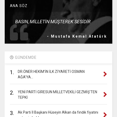
ANA SÖZ
BASIN, MİLLETİN MÜŞTEREK SESİDİR
- Mustafa Kemal Atatürk
GÜNDEMDE
1.
DR.ÖNER HEKİM’İN İLK ZİYARETİ OSMAN
AĞA’YA…
2.
YENİ PARTİ GİRESUN MİLLETVEKİLİ GEZMİŞ’TEN
TEPKİ
3.
Ak Parti İl Başkanı Hüseyin Alkan da fındık fiyatını