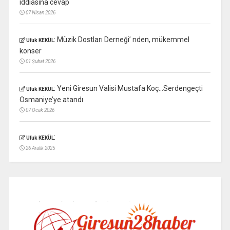
iddiasına cevap
07 Nisan 2026
:
Müzik Dostları Derneği’ nden, mükemmel
Ufuk KEKÜL
konser
01 Şubat 2026
:
Yeni Giresun Valisi Mustafa Koç…Serdengeçti
Ufuk KEKÜL
Osmaniye’ye atandı
07 Ocak 2026
:
Ufuk KEKÜL
26 Aralık 2025