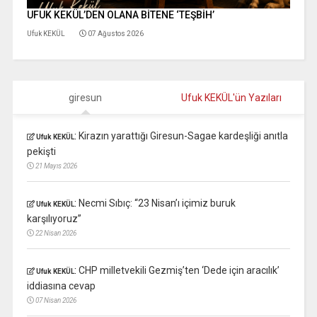
UFUK KEKÜL’DEN OLANA BİTENE ‘TEŞBİH’
Ufuk KEKÜL
07 Ağustos 2026
giresun
Ufuk KEKÜL'ün Yazıları
:
Kirazın yarattığı Giresun-Sagae kardeşliği anıtla
Ufuk KEKÜL
pekişti
21 Mayıs 2026
:
Necmi Sıbıç: “23 Nisan’ı içimiz buruk
Ufuk KEKÜL
karşılıyoruz”
22 Nisan 2026
:
CHP milletvekili Gezmiş’ten ‘Dede için aracılık’
Ufuk KEKÜL
iddiasına cevap
07 Nisan 2026