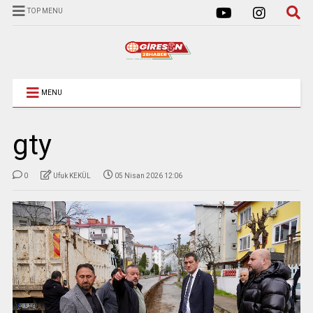
TOP MENU
MENU
gty
0
Ufuk KEKÜL
05 Nisan 2026 12:06