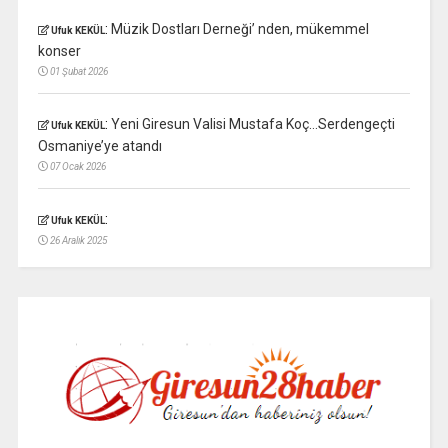
:
Müzik Dostları Derneği’ nden, mükemmel
Ufuk KEKÜL
konser
01 Şubat 2026
:
Yeni Giresun Valisi Mustafa Koç…Serdengeçti
Ufuk KEKÜL
Osmaniye’ye atandı
07 Ocak 2026
:
Ufuk KEKÜL
26 Aralık 2025