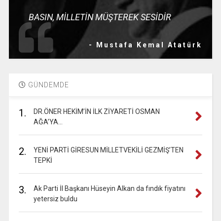
BASIN, MİLLETİN MÜŞTEREK SESİDİR
- Mustafa Kemal Atatürk
GÜNDEMDE
1.
DR.ÖNER HEKİM’İN İLK ZİYARETİ OSMAN
AĞA’YA…
2.
YENİ PARTİ GİRESUN MİLLETVEKİLİ GEZMİŞ’TEN
TEPKİ
3.
Ak Parti İl Başkanı Hüseyin Alkan da fındık fiyatını
yetersiz buldu