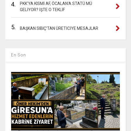
4.
PKK’YA KISMİ AF, ÖCALAN’A STATÜ MÜ
GELİYOR? İŞTE O TEKLİF
5.
BAŞKAN SIBIÇ’TAN ÜRETİCİYE MESAJLAR
En Son