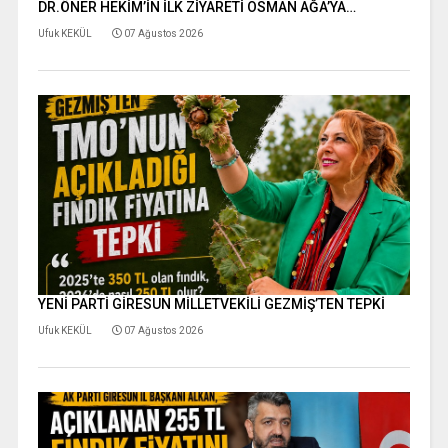
DR.ÖNER HEKİM’İN İLK ZİYARETİ OSMAN AĞA’YA…
Ufuk KEKÜL
07 Ağustos 2026
YENİ PARTİ GİRESUN MİLLETVEKİLİ GEZMİŞ’TEN TEPKİ
Ufuk KEKÜL
07 Ağustos 2026