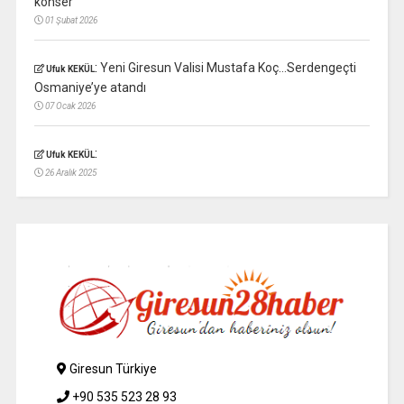
konser
01 Şubat 2026
:
Yeni Giresun Valisi Mustafa Koç…Serdengeçti
Ufuk KEKÜL
Osmaniye’ye atandı
07 Ocak 2026
:
Ufuk KEKÜL
26 Aralık 2025
Giresun Türkiye
+90 535 523 28 93