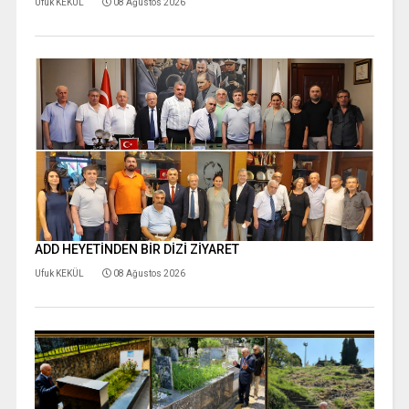
Ufuk KEKÜL
08 Ağustos 2026
ADD HEYETİNDEN BİR DİZİ ZİYARET
Ufuk KEKÜL
08 Ağustos 2026