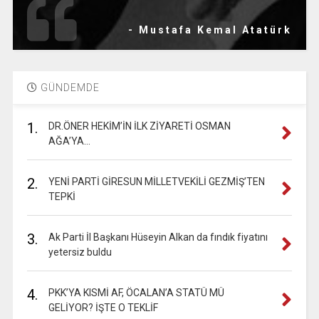
- Mustafa Kemal Atatürk
GÜNDEMDE
1.
DR.ÖNER HEKİM’İN İLK ZİYARETİ OSMAN
AĞA’YA…
2.
YENİ PARTİ GİRESUN MİLLETVEKİLİ GEZMİŞ’TEN
TEPKİ
3.
Ak Parti İl Başkanı Hüseyin Alkan da fındık fiyatını
yetersiz buldu
4.
PKK’YA KISMİ AF, ÖCALAN’A STATÜ MÜ
GELİYOR? İŞTE O TEKLİF