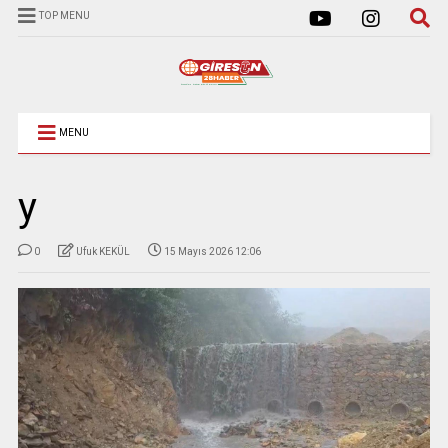
TOP MENU
MENU
y
0
Ufuk KEKÜL
15 Mayıs 2026 12:06