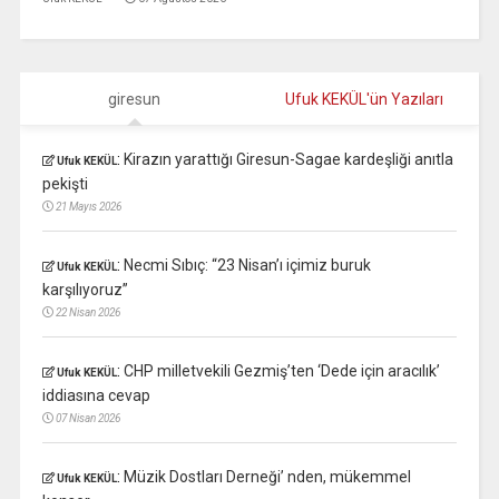
giresun
Ufuk KEKÜL'ün Yazıları
:
Kirazın yarattığı Giresun-Sagae kardeşliği anıtla
Ufuk KEKÜL
pekişti
21 Mayıs 2026
:
Necmi Sıbıç: “23 Nisan’ı içimiz buruk
Ufuk KEKÜL
karşılıyoruz”
22 Nisan 2026
:
CHP milletvekili Gezmiş’ten ‘Dede için aracılık’
Ufuk KEKÜL
iddiasına cevap
07 Nisan 2026
:
Müzik Dostları Derneği’ nden, mükemmel
Ufuk KEKÜL