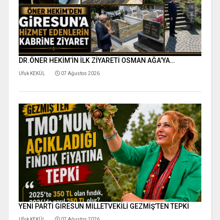
DR.ÖNER HEKİM’İN İLK ZİYARETİ OSMAN AĞA’YA…
Ufuk KEKÜL
07 Ağustos 2026
YENİ PARTİ GİRESUN MİLLETVEKİLİ GEZMİŞ’TEN TEPKİ
Ufuk KEKÜL
07 Ağustos 2026