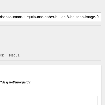
OK:
DISQUS:
r
*
ile işaretlenmişlerdir