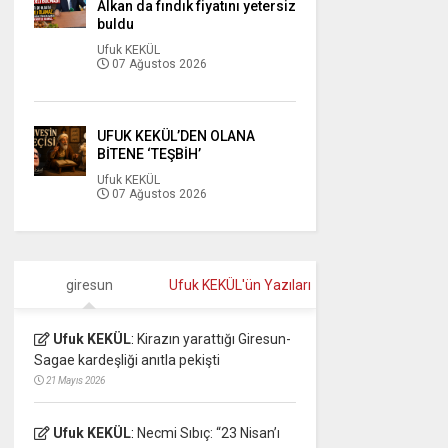
Alkan da fındık fiyatını yetersiz
buldu
Ufuk KEKÜL
07 Ağustos 2026
UFUK KEKÜL’DEN OLANA
BİTENE ‘TEŞBİH’
Ufuk KEKÜL
07 Ağustos 2026
giresun
Ufuk KEKÜL'ün Yazıları
Ufuk KEKÜL
:
Kirazın yarattığı Giresun-
Sagae kardeşliği anıtla pekişti
21 Mayıs 2026
Ufuk KEKÜL
:
Necmi Sıbıç: “23 Nisan’ı