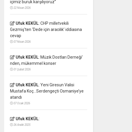
içimiz buruk karşılıyoruz”
22 Nisan 2026
Ufuk KEKÜL
:
CHP milletvekili
Gezmiş’ten ‘Dede için aracılık’ iddiasına
cevap
07 Nisan 2026
Ufuk KEKÜL
:
Müzik Dostları Derneği’
nden, mükemmel konser
01 Şubat 2026
Ufuk KEKÜL
:
Yeni Giresun Valisi
Mustafa Koç…Serdengeçti Osmaniye’ye
atandı
07 Ocak 2026
Ufuk KEKÜL
:
26 Aralık 2025