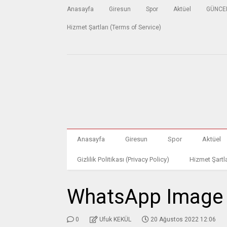
Anasayfa
Giresun
Spor
Aktüel
GÜNCE
Hizmet Şartları (Terms of Service)
Anasayfa
Giresun
Spor
Aktüel
Gizlilik Politikası (Privacy Policy)
Hizmet Şartla
WhatsApp Image 2
0
Ufuk KEKÜL
20 Ağustos 2022 12:06