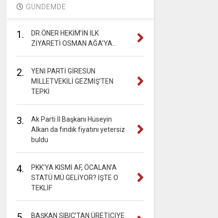
GÜNDEMDE
1.
DR.ÖNER HEKİM’İN İLK
ZİYARETİ OSMAN AĞA’YA…
2.
YENİ PARTİ GİRESUN
MİLLETVEKİLİ GEZMİŞ’TEN
TEPKİ
3.
Ak Parti İl Başkanı Hüseyin
Alkan da fındık fiyatını yetersiz
buldu
4.
PKK’YA KISMİ AF, ÖCALAN’A
STATÜ MÜ GELİYOR? İŞTE O
TEKLİF
5.
BAŞKAN SIBIÇ’TAN ÜRETİCİYE