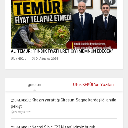
ALİ TEMÜR: “FINDIK FİYATI ÜRETİCİYİ MEMNUN EDECEK”
Ufuk KEKÜL
04 Ağustos 2026
giresun
Ufuk KEKÜL'ün Yazıları
:
Kirazın yarattığı Giresun-Sagae kardeşliği anıtla
Ufuk KEKÜL
pekişti
21 Mayıs 2026
:
Necmi Sıbıç: “23 Nisan’ı içimiz buruk
Ufuk KEKÜL