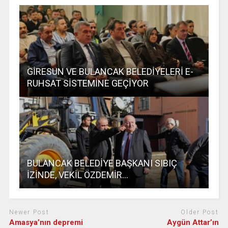
GİRESUN VE BULANCAK BELEDİYELERİ E-
RUHSAT SİSTEMİNE GEÇİYOR
BULANCAK BELEDİYE BAŞKANI SIBIÇ
İZİNDE, VEKİL ÖZDEMİR…
Newer Post
Older Post
Amasya’nın depremi
Aygün Attar’ın