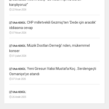
karşılıyoruz”
22 Nisan 2026
:
CHP milletvekili Gezmiş’ten ‘Dede için aracılık’
Ufuk KEKÜL
iddiasına cevap
07 Nisan 2026
:
Müzik Dostları Derneği’ nden, mükemmel
Ufuk KEKÜL
konser
01 Şubat 2026
:
Yeni Giresun Valisi Mustafa Koç…Serdengeçti
Ufuk KEKÜL
Osmaniye’ye atandı
07 Ocak 2026
:
Ufuk KEKÜL
26 Aralık 2025