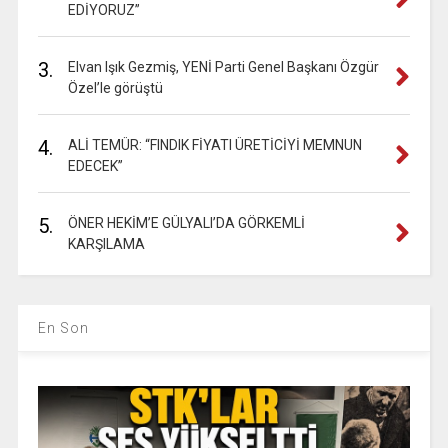
EDİYORUZ”
3.
Elvan Işık Gezmiş, YENİ Parti Genel Başkanı Özgür
Özel’le görüştü
4.
ALİ TEMÜR: “FINDIK FİYATI ÜRETİCİYİ MEMNUN
EDECEK”
5.
ÖNER HEKİM’E GÜLYALI’DA GÖRKEMLİ
KARŞILAMA
En Son