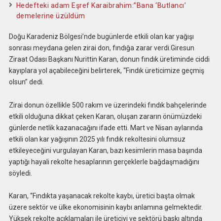
Hedefteki adam Eşref Karaibrahim:”Bana ‘Butlancı’
demelerine üzüldüm
Doğu Karadeniz Bölgesi’nde bugünlerde etkili olan kar yağışı
sonrası meydana gelen zirai don, fındığa zarar verdi.Giresun
Ziraat Odası Başkanı Nurittin Karan, donun fındık üretiminde ciddi
kayıplara yol açabileceğini belirterek, “Fındık üreticimize geçmiş
olsun” dedi.
Zirai donun özellikle 500 rakım ve üzerindeki fındık bahçelerinde
etkili olduğuna dikkat çeken Karan, oluşan zararın önümüzdeki
günlerde netlik kazanacağını ifade etti. Mart ve Nisan aylarında
etkili olan kar yağışının 2025 yılı fındık rekoltesini olumsuz
etkileyeceğini vurgulayan Karan, bazı kesimlerin masa başında
yaptığı hayali rekolte hesaplarının gerçeklerle bağdaşmadığını
söyledi.
Karan, “Fındıkta yaşanacak rekolte kaybı, üretici başta olmak
üzere sektör ve ülke ekonomisinin kaybı anlamına gelmektedir.
Yüksek rekolte açıklamaları ile üreticiyi ve sektörü baskı altında