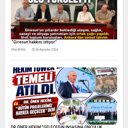
“Giresun hakkını istiyor”
Ufuk KEKÜL
06 Ağustos 2026
DR.ÖNER HEKİM:”GELECEĞİN İNŞASINA ÖNCÜLÜK