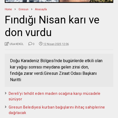
Home
Giresun
Anasayfa
Fındığı Nisan karı ve
don vurdu
Ufuk KEKÜL
0
12 Nisan 2025 12:06
Doğu Karadeniz Bölgesi’nde bugünlerde etkili olan
kar yağışı sonrası meydana gelen zirai don,
fındığa zarar verdi.Giresun Ziraat Odası Başkanı
Nuritti
Dereli’yi tehdit eden maden ocağına karşı mücadele
sürüyor
Giresun Belediyesi kurban bağışlarını ihitaç sahiplerine
dağıtacak