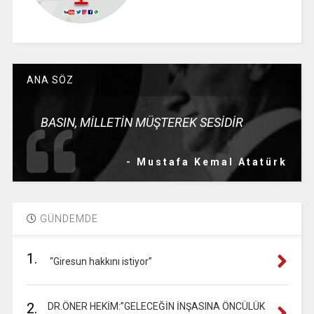
ANA SÖZ
BASIN, MİLLETİN MÜŞTEREK SESİDİR
- Mustafa Kemal Atatürk
GÜNDEMDE
1.
“Giresun hakkını istiyor”
2.
DR.ÖNER HEKİM:”GELECEĞİN İNŞASINA ÖNCÜLÜK