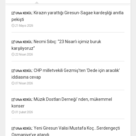
:
Kirazın yarattığı Giresun-Sagae kardeşliği anıtla
Ufuk KEKÜL
pekişti
21 Mayıs 2026
:
Necmi Sıbıç: “23 Nisan’ı içimiz buruk
Ufuk KEKÜL
karşılıyoruz”
22 Nisan 2026
:
CHP milletvekili Gezmiş’ten ‘Dede için aracılık’
Ufuk KEKÜL
iddiasına cevap
07 Nisan 2026
:
Müzik Dostları Derneği’ nden, mükemmel
Ufuk KEKÜL
konser
01 Şubat 2026
:
Yeni Giresun Valisi Mustafa Koç…Serdengeçti
Ufuk KEKÜL
Osmaniye’ye atandı