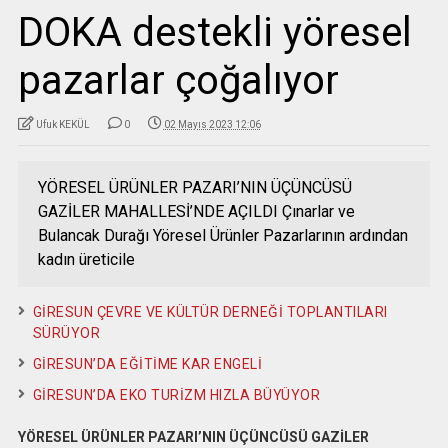
DOKA destekli yöresel
pazarlar çoğalıyor
Ufuk KEKÜL
0
02 Mayıs 2023 12:06
YÖRESEL ÜRÜNLER PAZARI’NIN ÜÇÜNCÜSÜ
GAZİLER MAHALLESİ’NDE AÇILDI Çınarlar ve
Bulancak Durağı Yöresel Ürünler Pazarlarının ardından
kadın üreticile
GİRESUN ÇEVRE VE KÜLTÜR DERNEĞİ TOPLANTILARI
SÜRÜYOR
GİRESUN’DA EĞİTİME KAR ENGELİ
GİRESUN’DA EKO TURİZM HIZLA BÜYÜYOR
YÖRESEL ÜRÜNLER PAZARI’NIN ÜÇÜNCÜSÜ GAZİLER