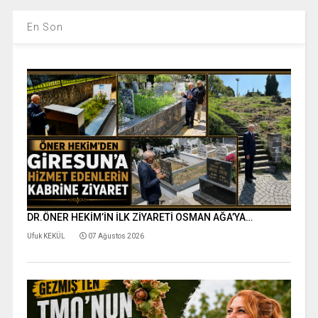
En Son
DR.ÖNER HEKİM’İN İLK ZİYARETİ OSMAN AĞA’YA…
Ufuk KEKÜL
07 Ağustos 2026