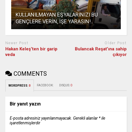
KULLANILMAYAN EŞYALARINIZI BU
GENÇLERE VERİN, İŞE YARASIN!..
Newer Post
Older Post
Hakan Keleş’ten bir garip
Bulancak Reşat’ına sahip
veda
çıkıyor
COMMENTS
FACEBOOK:
DISQUS:
0
WORDPRESS:
0
Bir yanıt yazın
E-posta adresiniz yayınlanmayacak.
Gerekli alanlar
*
ile
işaretlenmişlerdir