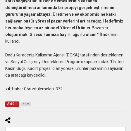
katkı sağlıyorlar. Bizler de emeklerinin kazanca
dönüştürülmesi anlamında bir projeyi gerçekleştirmenin
gururunu yaşamaktayız. Üretime ve ev ekonomisine katkı
sağlayan bu tür yöresel pazar yerlerini artıracağız. Hedefimiz
her mahalleye en az bir adet Yöresel Ürünler Pazarını
oluşturmak. Giresun’umuza hayırlı uğurlu olsun.”
İfadelerini
kullandı.
Doğu Karadeniz Kalkınma Ajansı (DOKA) tarafından desteklenen
ve Sosyal Gelişmeyi Destekleme Programı kapsamındaki ‘Üreten
Kadın Güçlü Kadın’ projesi olan yöresel ürünler pazarının sayısının
da artacağı kaydedildi.
Haber Görüntülemeleri:
372
Aktüel
3264