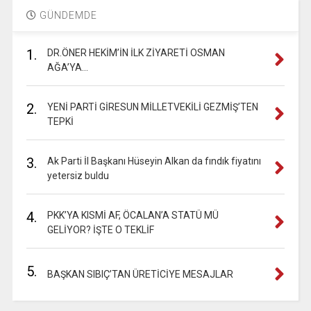
GÜNDEMDE
1.
DR.ÖNER HEKİM’İN İLK ZİYARETİ OSMAN
AĞA’YA…
2.
YENİ PARTİ GİRESUN MİLLETVEKİLİ GEZMİŞ’TEN
TEPKİ
3.
Ak Parti İl Başkanı Hüseyin Alkan da fındık fiyatını
yetersiz buldu
4.
PKK’YA KISMİ AF, ÖCALAN’A STATÜ MÜ
GELİYOR? İŞTE O TEKLİF
5.
BAŞKAN SIBIÇ’TAN ÜRETİCİYE MESAJLAR