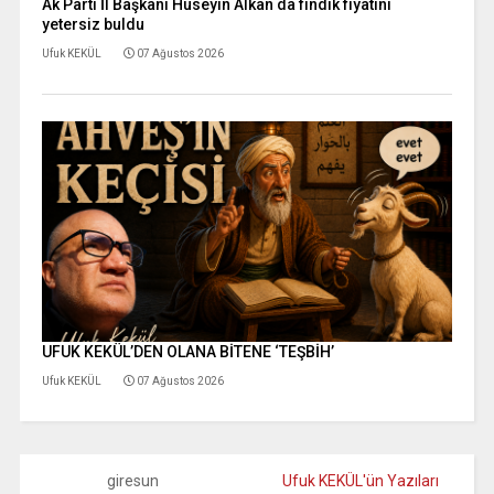
Ak Parti İl Başkanı Hüseyin Alkan da fındık fiyatını
yetersiz buldu
Ufuk KEKÜL
07 Ağustos 2026
UFUK KEKÜL’DEN OLANA BİTENE ‘TEŞBİH’
Ufuk KEKÜL
07 Ağustos 2026
giresun
Ufuk KEKÜL'ün Yazıları