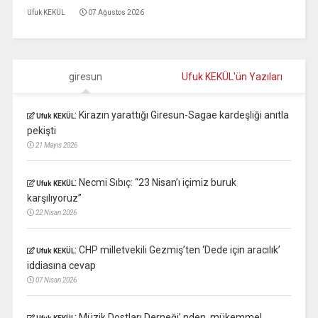
Ufuk KEKÜL
07 Ağustos 2026
giresun
Ufuk KEKÜL'ün Yazıları
:
Kirazın yarattığı Giresun-Sagae kardeşliği anıtla
Ufuk KEKÜL
pekişti
21 Mayıs 2026
:
Necmi Sıbıç: “23 Nisan’ı içimiz buruk
Ufuk KEKÜL
karşılıyoruz”
22 Nisan 2026
:
CHP milletvekili Gezmiş’ten ‘Dede için aracılık’
Ufuk KEKÜL
iddiasına cevap
07 Nisan 2026
:
Müzik Dostları Derneği’ nden, mükemmel