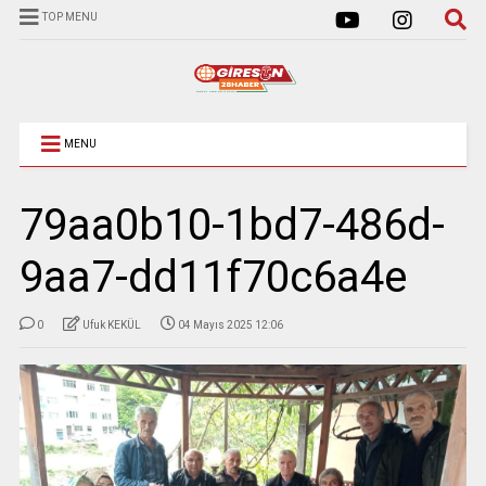
TOP MENU
MENU
79aa0b10-1bd7-486d-
9aa7-dd11f70c6a4e
0
Ufuk KEKÜL
04 Mayıs 2025 12:06