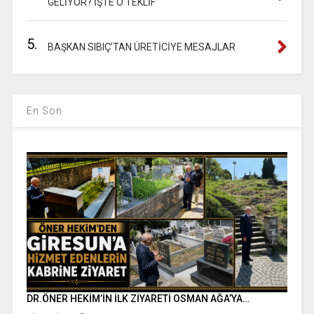
GELİYOR? İŞTE O TEKLİF
5.
BAŞKAN SIBIÇ’TAN ÜRETİCİYE MESAJLAR
En Son
DR.ÖNER HEKİM’İN İLK ZİYARETİ OSMAN AĞA’YA…