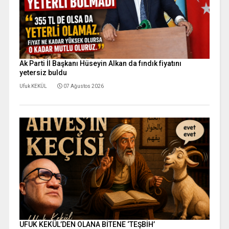
Ak Parti İl Başkanı Hüseyin Alkan da fındık fiyatını
yetersiz buldu
Ufuk KEKÜL
07 Ağustos 2026
UFUK KEKÜL’DEN OLANA BİTENE ‘TEŞBİH’