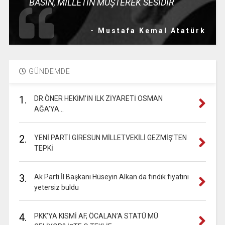
BASIN, MİLLETİN MÜŞTEREK SESİDİR
- Mustafa Kemal Atatürk
GÜNDEMDE
1.
DR.ÖNER HEKİM’İN İLK ZİYARETİ OSMAN
AĞA’YA…
2.
YENİ PARTİ GİRESUN MİLLETVEKİLİ GEZMİŞ’TEN
TEPKİ
3.
Ak Parti İl Başkanı Hüseyin Alkan da fındık fiyatını
yetersiz buldu
4.
PKK’YA KISMİ AF, ÖCALAN’A STATÜ MÜ