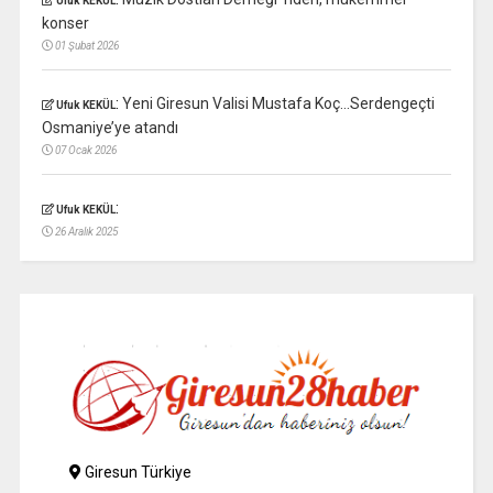
Ufuk KEKÜL
konser
01 Şubat 2026
:
Yeni Giresun Valisi Mustafa Koç…Serdengeçti
Ufuk KEKÜL
Osmaniye’ye atandı
07 Ocak 2026
:
Ufuk KEKÜL
26 Aralık 2025
Giresun Türkiye