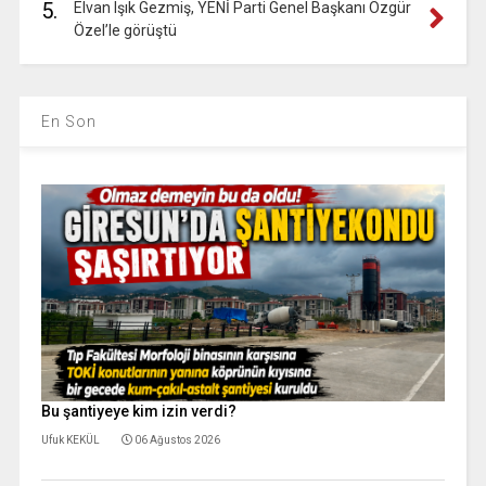
5.
Elvan Işık Gezmiş, YENİ Parti Genel Başkanı Özgür
Özel’le görüştü
En Son
Bu şantiyeye kim izin verdi?
Ufuk KEKÜL
06 Ağustos 2026