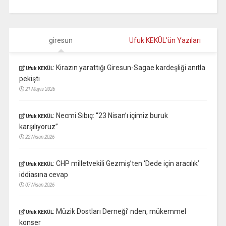
giresun
Ufuk KEKÜL'ün Yazıları
:
Kirazın yarattığı Giresun-Sagae kardeşliği anıtla
Ufuk KEKÜL
pekişti
21 Mayıs 2026
:
Necmi Sıbıç: “23 Nisan’ı içimiz buruk
Ufuk KEKÜL
karşılıyoruz”
22 Nisan 2026
:
CHP milletvekili Gezmiş’ten ‘Dede için aracılık’
Ufuk KEKÜL
iddiasına cevap
07 Nisan 2026
:
Müzik Dostları Derneği’ nden, mükemmel
Ufuk KEKÜL
konser