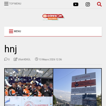
TOP MENU
MENU
hnj
0
Ufuk KEKÜL
13 Mayıs 2026 12:06