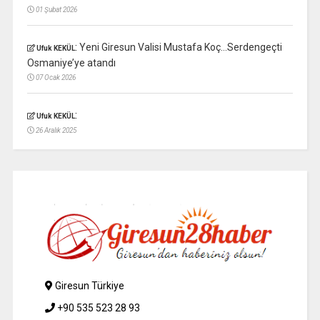
01 Şubat 2026
:
Yeni Giresun Valisi Mustafa Koç…Serdengeçti
Ufuk KEKÜL
Osmaniye’ye atandı
07 Ocak 2026
:
Ufuk KEKÜL
26 Aralık 2025
Giresun Türkiye
+90 535 523 28 93