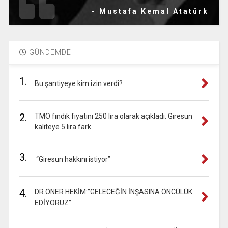
- Mustafa Kemal Atatürk
GÜNDEMDE
1.
Bu şantiyeye kim izin verdi?
2.
TMO fındık fiyatını 250 lira olarak açıkladı. Giresun
kaliteye 5 lira fark
3.
“Giresun hakkını istiyor”
4.
DR.ÖNER HEKİM:”GELECEĞİN İNŞASINA ÖNCÜLÜK
EDİYORUZ”