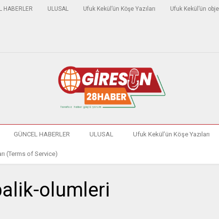
L HABERLER
ULUSAL
Ufuk Kekül’ün Köşe Yazıları
Ufuk Kekül’ün obje
GÜNCEL HABERLER
ULUSAL
Ufuk Kekül’ün Köşe Yazıları
rı (Terms of Service)
alik-olumleri