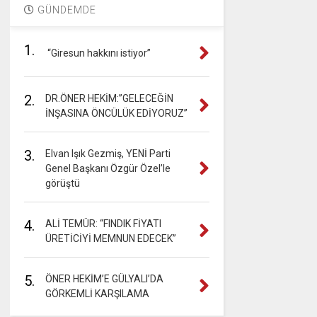
GÜNDEMDE
1.
“Giresun hakkını istiyor”
2.
DR.ÖNER HEKİM:”GELECEĞİN
İNŞASINA ÖNCÜLÜK EDİYORUZ”
3.
Elvan Işık Gezmiş, YENİ Parti
Genel Başkanı Özgür Özel’le
görüştü
4.
ALİ TEMÜR: “FINDIK FİYATI
ÜRETİCİYİ MEMNUN EDECEK”
5.
ÖNER HEKİM’E GÜLYALI’DA
GÖRKEMLİ KARŞILAMA