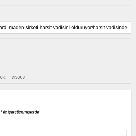
OK:
DISQUS:
r
*
ile işaretlenmişlerdir