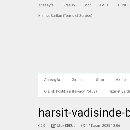
Anasayfa
Giresun
Spor
Aktüel
GÜNCE
Hizmet Şartları (Terms of Service)
Anasayfa
Giresun
Spor
Aktüel
Gizlilik Politikası (Privacy Policy)
Hizmet Şartla
harsit-vadisinde-b
0
Ufuk KEKÜL
14 Kasım 2025 12:06