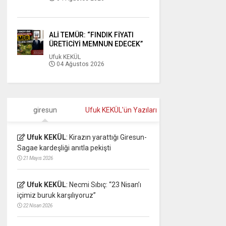
ALİ TEMÜR: “FINDIK FİYATI
ÜRETİCİYİ MEMNUN EDECEK”
Ufuk KEKÜL
04 Ağustos 2026
giresun
Ufuk KEKÜL'ün Yazıları
Ufuk KEKÜL
:
Kirazın yarattığı Giresun-
Sagae kardeşliği anıtla pekişti
21 Mayıs 2026
Ufuk KEKÜL
:
Necmi Sıbıç: “23 Nisan’ı
içimiz buruk karşılıyoruz”
22 Nisan 2026