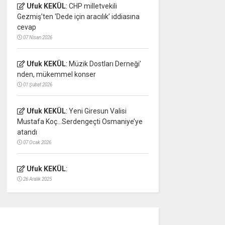
Ufuk KEKÜL
:
CHP milletvekili
Gezmiş’ten ‘Dede için aracılık’ iddiasına
cevap
07 Nisan 2026
Ufuk KEKÜL
:
Müzik Dostları Derneği’
nden, mükemmel konser
01 Şubat 2026
Ufuk KEKÜL
:
Yeni Giresun Valisi
Mustafa Koç…Serdengeçti Osmaniye’ye
atandı
07 Ocak 2026
Ufuk KEKÜL
:
26 Aralık 2025