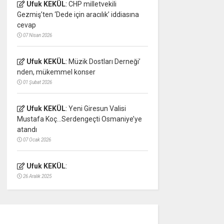
Ufuk KEKÜL
:
CHP milletvekili
Gezmiş’ten ‘Dede için aracılık’ iddiasına
cevap
07 Nisan 2026
Ufuk KEKÜL
:
Müzik Dostları Derneği’
nden, mükemmel konser
01 Şubat 2026
Ufuk KEKÜL
:
Yeni Giresun Valisi
Mustafa Koç…Serdengeçti Osmaniye’ye
atandı
07 Ocak 2026
Ufuk KEKÜL
:
26 Aralık 2025