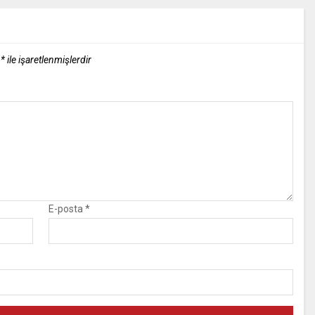
r
*
ile işaretlenmişlerdir
E-posta
*