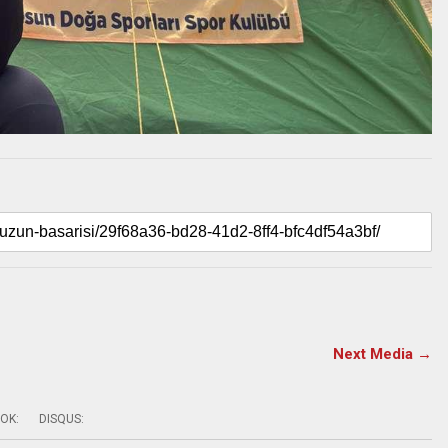
Next Media →
OK:
DISQUS: