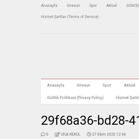
Anasayfa
Giresun
Spor
Aktüel
GÜNCE
Hizmet Şartları (Terms of Service)
Anasayfa
Giresun
Spor
Aktüel
Gizlilik Politikası (Privacy Policy)
Hizmet Şartla
29f68a36-bd28-4
0
Ufuk KEKÜL
27 Ekim 2025 12:06