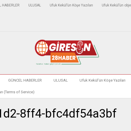
L HABERLER
ULUSAL
Ufuk Kekül’ün Köşe Yazıları
Ufuk Kekül’ün obje
GÜNCEL HABERLER
ULUSAL
Ufuk Kekül’ün Köşe Yazıları
rı (Terms of Service)
1d2-8ff4-bfc4df54a3bf