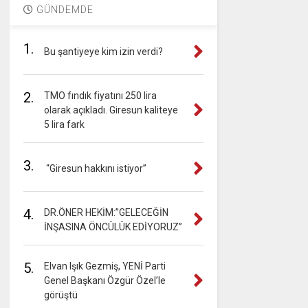
GÜNDEMDE
1.
Bu şantiyeye kim izin verdi?
2.
TMO fındık fiyatını 250 lira
olarak açıkladı. Giresun kaliteye
5 lira fark
3.
“Giresun hakkını istiyor”
4.
DR.ÖNER HEKİM:”GELECEĞİN
İNŞASINA ÖNCÜLÜK EDİYORUZ”
5.
Elvan Işık Gezmiş, YENİ Parti
Genel Başkanı Özgür Özel’le
görüştü