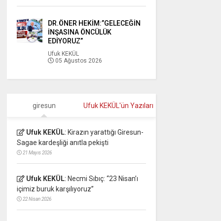
DR.ÖNER HEKİM:”GELECEĞİN
İNŞASINA ÖNCÜLÜK
EDİYORUZ”
Ufuk KEKÜL
05 Ağustos 2026
giresun
Ufuk KEKÜL'ün Yazıları
Ufuk KEKÜL
:
Kirazın yarattığı Giresun-
Sagae kardeşliği anıtla pekişti
21 Mayıs 2026
Ufuk KEKÜL
:
Necmi Sıbıç: “23 Nisan’ı
içimiz buruk karşılıyoruz”
22 Nisan 2026