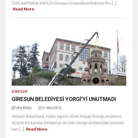
TOPLANTISINA KATILDI Giresun Üniversitesi Rektörü Pro [...]
Read More
GIRESUN
GİRESUN BELEDİYESİ YORGİ’Yİ UNUTMADI
Ufuk KEKÜL
31 Mart 2016
Giresun Belediyesi, halen yapımı süren Keşap Durağı projesine
sürpriz bir kararla Giresun'un en eski simge anıtlarından birisinin
ben [...]
Read More