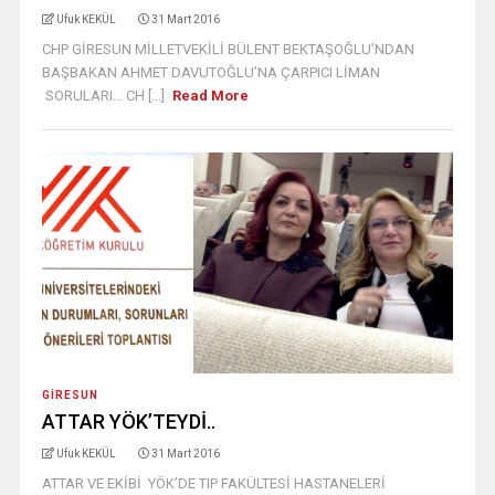
Ufuk KEKÜL
31 Mart 2016
CHP GİRESUN MİLLETVEKİLİ BÜLENT BEKTAŞOĞLU’NDAN
BAŞBAKAN AHMET DAVUTOĞLU’NA ÇARPICI LİMAN
SORULARI… CH [...]
Read More
GIRESUN
ATTAR YÖK’TEYDİ..
Ufuk KEKÜL
31 Mart 2016
ATTAR VE EKİBİ YÖK’DE TIP FAKÜLTESİ HASTANELERİ