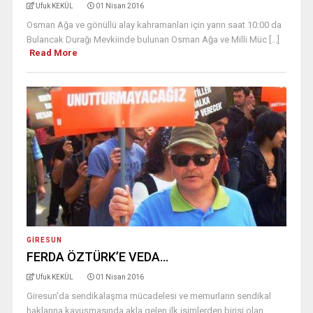
Ufuk KEKÜL
01 Nisan 2016
Osman Ağa ve gönüllü alay kahramanları için yarın saat 10:00 da
Bulancak Durağı Mevkiinde bulunan Osman Ağa ve Milli Müc [...]
Read More
GIRESUN
FERDA ÖZTÜRK’E VEDA…
Ufuk KEKÜL
01 Nisan 2016
Giresun'da sendikalaşma mücadelesi ve memurların sendikal
haklarına kavuşmasında akla gelen ilk isimlerden birisi olan