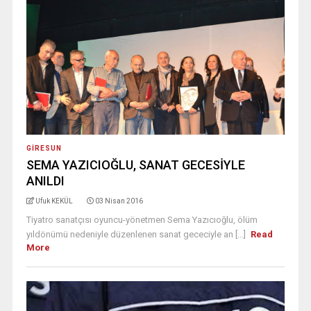
GIRESUN
SEMA YAZICIOĞLU, SANAT GECESİYLE
ANILDI
Ufuk KEKÜL
03 Nisan 2016
Tiyatro sanatçısı oyuncu-yönetmen Sema Yazıcıoğlu, ölüm
yıldönümü nedeniyle düzenlenen sanat gececiyle an [...]
Read
More