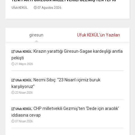
Ufuk KEKÜL
07 Ağustos 2026
giresun
Ufuk KEKÜL'ün Yazıları
:
Kirazın yarattığı Giresun-Sagae kardeşliği anıtla
Ufuk KEKÜL
pekişti
21 Mayıs 2026
:
Necmi Sıbıç: “23 Nisan’ı içimiz buruk
Ufuk KEKÜL
karşılıyoruz”
22 Nisan 2026
:
CHP milletvekili Gezmiş’ten ‘Dede için aracılık’
Ufuk KEKÜL
iddiasına cevap
07 Nisan 2026