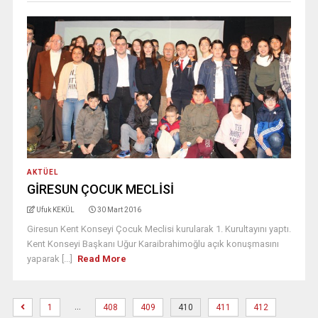
AKTÜEL
GİRESUN ÇOCUK MECLİSİ
Ufuk KEKÜL
30 Mart 2016
Giresun Kent Konseyi Çocuk Meclisi kurularak 1. Kurultayını yaptı.
Kent Konseyi Başkanı Uğur Karaibrahimoğlu açık konuşmasını
yaparak [...]
Read More
…
1
408
409
410
411
412