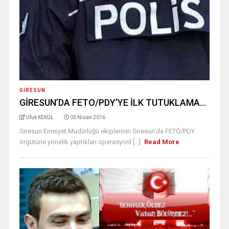
GIRESUN
GİRESUN’DA FETO/PDY’YE İLK TUTUKLAMA…
Ufuk KEKÜL
03 Nisan 2016
Giresun Emniyet Müdürlüğü ekiplerinin Giresun’da FETÖ/PDY
örgütüne yönelik yaptıkları operasyonl [...]
Read More