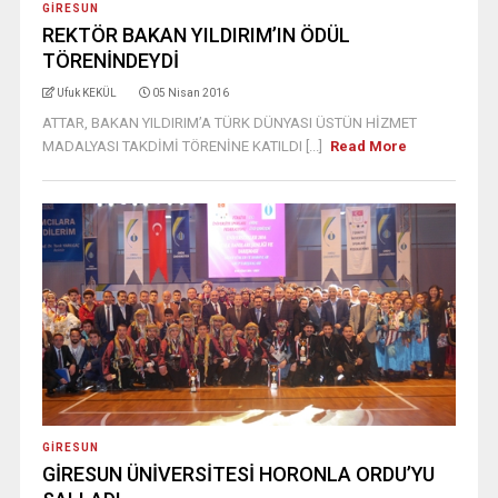
GIRESUN
REKTÖR BAKAN YILDIRIM’IN ÖDÜL
TÖRENİNDEYDİ
Ufuk KEKÜL
05 Nisan 2016
ATTAR, BAKAN YILDIRIM’A TÜRK DÜNYASI ÜSTÜN HİZMET
MADALYASI TAKDİMİ TÖRENİNE KATILDI [...]
Read More
GIRESUN
GİRESUN ÜNİVERSİTESİ HORONLA ORDU’YU