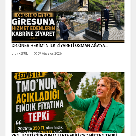
DR.ÖNER HEKİM’İN İLK ZİYARETİ OSMAN AĞA’YA…
Ufuk KEKÜL
07 Ağustos 2026
YENİ PARTİ GİRESUN MİLLETVEKİLİ GEZMİŞ’TEN TEPKİ