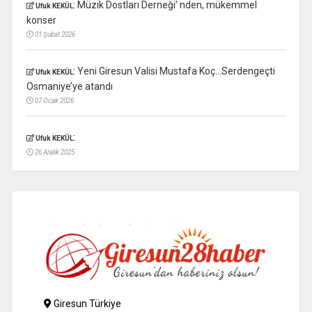
:
Müzik Dostları Derneği’ nden, mükemmel
Ufuk KEKÜL
konser
01 Şubat 2026
:
Yeni Giresun Valisi Mustafa Koç…Serdengeçti
Ufuk KEKÜL
Osmaniye’ye atandı
07 Ocak 2026
:
Ufuk KEKÜL
26 Aralık 2025
Giresun Türkiye