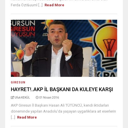
Ferda Özt&uuml [...]
Read More
GIRESUN
HAYRET!..AKP İL BAŞKANI DA KULEYE KARŞI
Ufuk KEKÜL
01 Nisan 2016
AKP Giresun İl Başkanı Hasan Ali TÜTÜNCÜ, kendi iktidarları
döneminde yapılan Anadolu'da yaşayan uygarlıklara ait eserlerin
[...]
Read More