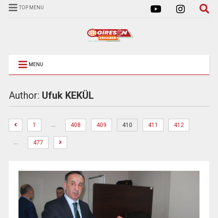
TOP MENU
MENU
Author:
Ufuk KEKÜL
…
1
408
409
410
411
412
…
477