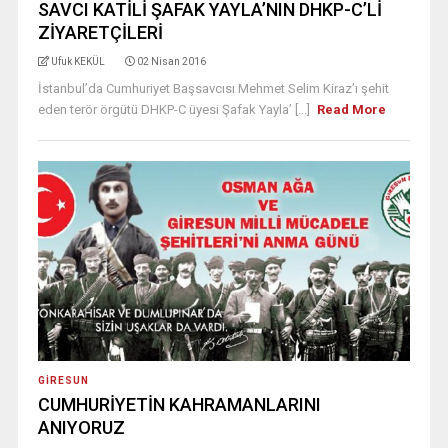
SAVCI KATİLİ ŞAFAK YAYLA’NIN DHKP-C’Lİ
ZİYARETÇİLERİ
Ufuk KEKÜL
02 Nisan 2016
İstanbul’da Cumhuriyet Başsavcısı Mehmet Selim Kiraz’ı şehit
eden terör örgütü DHKP-C üyesi Şafak Yayla’ [...]
Read More
GIRESUN
CUMHURİYETİN KAHRAMANLARINI
ANIYORUZ