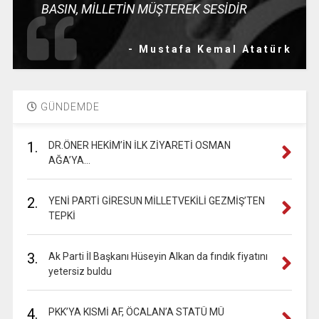
BASIN, MİLLETİN MÜŞTEREK SESİDİR
- Mustafa Kemal Atatürk
GÜNDEMDE
1.
DR.ÖNER HEKİM’İN İLK ZİYARETİ OSMAN
AĞA’YA…
2.
YENİ PARTİ GİRESUN MİLLETVEKİLİ GEZMİŞ’TEN
TEPKİ
3.
Ak Parti İl Başkanı Hüseyin Alkan da fındık fiyatını
yetersiz buldu
4.
PKK’YA KISMİ AF, ÖCALAN’A STATÜ MÜ