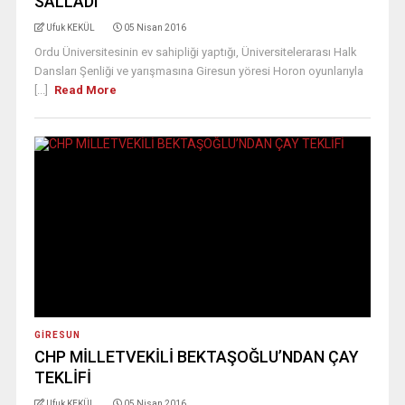
SALLADI
Ufuk KEKÜL
05 Nisan 2016
Ordu Üniversitesinin ev sahipliği yaptığı, Üniversitelerarası Halk
Dansları Şenliği ve yarışmasına Giresun yöresi Horon oyunlarıyla
[...]
Read More
GIRESUN
CHP MİLLETVEKİLİ BEKTAŞOĞLU’NDAN ÇAY
TEKLİFİ
Ufuk KEKÜL
05 Nisan 2016