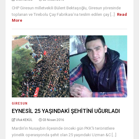
CHP Giresun milletvekili Bülent Bektaşoğlu, Giresun yöresinde
toplanan ve Tirebolu Çay Fabrikası’na teslim edilen çay [...]
Read
More
GIRESUN
EYNESİL 25 YAŞINDAKİ ŞEHİTİNİ UĞURLADI
Ufuk KEKÜL
03 Nisan 2016
Mardin'in Nusaybin ilçesinde önceki gün PKK'lı teröristlere
yönelik operasyonda şehit olan 25 yaşındaki Uzman &C [...]