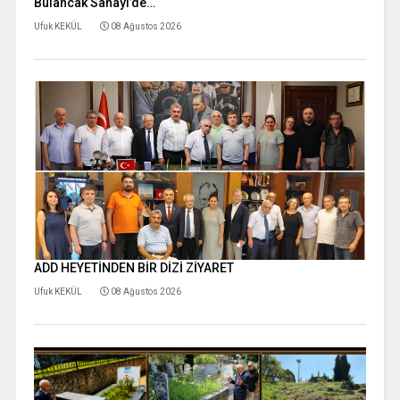
Bulancak Sanayi’de…
Ufuk KEKÜL
08 Ağustos 2026
ADD HEYETİNDEN BİR DİZİ ZİYARET
Ufuk KEKÜL
08 Ağustos 2026