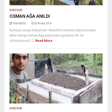
GIRESUN
OSMAN AĞA ANILDI
Ufuk KEKÜL
02 Nisan 2016
Kurtuluş savaşı kahramanı Atatürkün muhafız alay komutanı
Milis Yarbay Osman Ağa,aramızdan ayrılışının 93. Yıl
dönüm&uuml [...]
Read More
GIRESUN