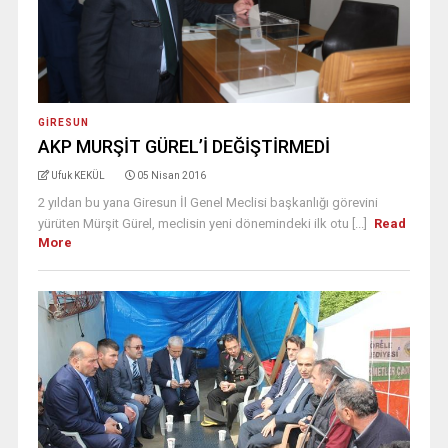
GIRESUN
AKP MURŞİT GÜREL’İ DEĞİŞTİRMEDİ
Ufuk KEKÜL
05 Nisan 2016
2 yıldan bu yana Giresun İl Genel Meclisi başkanlığı görevini
yürüten Mürşit Gürel, meclisin yeni dönemindeki ilk otu [...]
Read
More