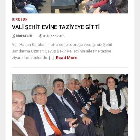
GIRESUN
VALİ ŞEHİT EVİNE TAZİYEYE GİTTİ
Ufuk KEKÜL
05 Nisan 2016
Vali Hasan Karahan, hafta sonu toprağa verdiğimiz Şehit
Jandarma Uzman Çavuş Bekir Kelleci’nin ailesine taziye
ziyaretinde bulundu. [...]
Read More