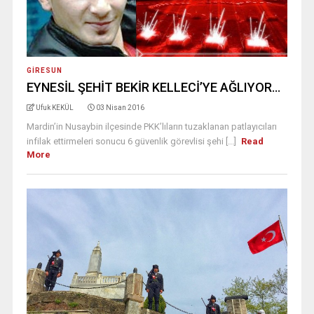
GIRESUN
EYNESİL ŞEHİT BEKİR KELLECİ’YE AĞLIYOR…
Ufuk KEKÜL
03 Nisan 2016
Mardin’in Nusaybin ilçesinde PKK’lıların tuzaklanan patlayıcıları
infilak ettirmeleri sonucu 6 güvenlik görevlisi şehi [...]
Read
More