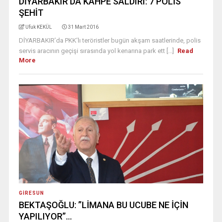
DİYARBAKIR’DA KAHPE SALDIRI: 7 POLİS
ŞEHİT
Ufuk KEKÜL
31 Mart 2016
DİYARBAKIR’da PKK’lı teröristler bugün akşam saatlerinde, polis
servis aracının geçişi sırasında yol kenarına park ett [...]
Read
More
GIRESUN
BEKTAŞOĞLU: ”LİMANA BU UCUBE NE İÇİN
YAPILIYOR”…