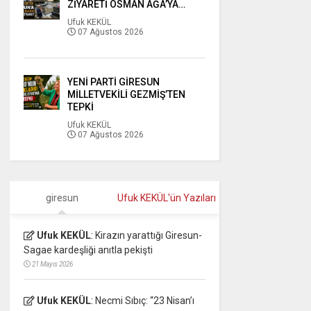
ZİYARETİ OSMAN AĞA’YA…
Ufuk KEKÜL
07 Ağustos 2026
YENİ PARTİ GİRESUN
MİLLETVEKİLİ GEZMİŞ’TEN
TEPKİ
Ufuk KEKÜL
07 Ağustos 2026
giresun
Ufuk KEKÜL'ün Yazıları
Ufuk KEKÜL
:
Kirazın yarattığı Giresun-
Sagae kardeşliği anıtla pekişti
21 Mayıs 2026
Ufuk KEKÜL
:
Necmi Sıbıç: “23 Nisan’ı