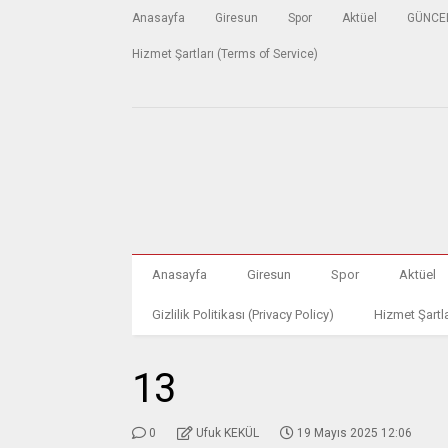
Anasayfa
Giresun
Spor
Aktüel
GÜNCE
Hizmet Şartları (Terms of Service)
Anasayfa
Giresun
Spor
Aktüel
Gizlilik Politikası (Privacy Policy)
Hizmet Şartla
13
0
Ufuk KEKÜL
19 Mayıs 2025 12:06