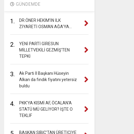
GÜNDEMDE
1.
DR.ÖNER HEKİM’İN İLK
ZİYARETİ OSMAN AĞA’YA…
2.
YENİ PARTİ GİRESUN
MİLLETVEKİLİ GEZMİŞ’TEN
TEPKİ
3.
Ak Parti İl Başkanı Hüseyin
Alkan da fındık fiyatını yetersiz
buldu
4.
PKK’YA KISMİ AF, ÖCALAN’A
STATÜ MÜ GELİYOR? İŞTE O
TEKLİF
5.
BAŞKAN SIBIÇ’TAN ÜRETİCİYE