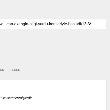
OK:
DISQUS:
r
*
ile işaretlenmişlerdir