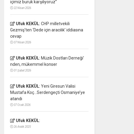
içimiz buruk karşılıyoruz”
22 Nisan 2026
Ufuk KEKÜL
:
CHP milletvekili
Gezmiş’ten ‘Dede için aracılık’ iddiasına
cevap
07 Nisan 2026
Ufuk KEKÜL
:
Müzik Dostları Derneği’
nden, mükemmel konser
01 Şubat 2026
Ufuk KEKÜL
:
Yeni Giresun Valisi
Mustafa Koç…Serdengeçti Osmaniye’ye
atandı
07 Ocak 2026
Ufuk KEKÜL
:
26 Aralık 2025