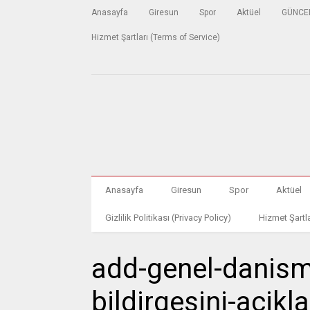
Anasayfa
Giresun
Spor
Aktüel
GÜNCE
Hizmet Şartları (Terms of Service)
Anasayfa
Giresun
Spor
Aktüel
Gizlilik Politikası (Privacy Policy)
Hizmet Şartla
add-genel-danism
bildirgesini-acikla