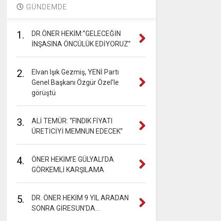
GÜNDEMDE
1.
DR.ÖNER HEKİM:”GELECEĞİN
İNŞASINA ÖNCÜLÜK EDİYORUZ”
2.
Elvan Işık Gezmiş, YENİ Parti
Genel Başkanı Özgür Özel’le
görüştü
3.
ALİ TEMÜR: “FINDIK FİYATI
ÜRETİCİYİ MEMNUN EDECEK”
4.
ÖNER HEKİM’E GÜLYALI’DA
GÖRKEMLİ KARŞILAMA
5.
DR. ÖNER HEKİM 9 YIL ARADAN
SONRA GİRESUN’DA…