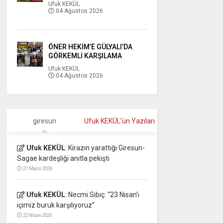
Ufuk KEKÜL
04 Ağustos 2026
ÖNER HEKİM’E GÜLYALI’DA
GÖRKEMLİ KARŞILAMA
Ufuk KEKÜL
04 Ağustos 2026
giresun
Ufuk KEKÜL'ün Yazıları
Ufuk KEKÜL
:
Kirazın yarattığı Giresun-
Sagae kardeşliği anıtla pekişti
21 Mayıs 2026
Ufuk KEKÜL
:
Necmi Sıbıç: “23 Nisan’ı
içimiz buruk karşılıyoruz”
22 Nisan 2026