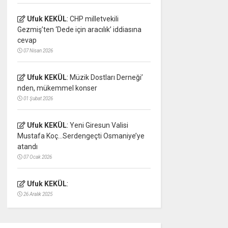
Ufuk KEKÜL
:
CHP milletvekili
Gezmiş’ten ‘Dede için aracılık’ iddiasına
cevap
07 Nisan 2026
Ufuk KEKÜL
:
Müzik Dostları Derneği’
nden, mükemmel konser
01 Şubat 2026
Ufuk KEKÜL
:
Yeni Giresun Valisi
Mustafa Koç…Serdengeçti Osmaniye’ye
atandı
07 Ocak 2026
Ufuk KEKÜL
:
26 Aralık 2025