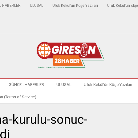
L HABERLER
ULUSAL
Ufuk Kekül’ün Köşe Yazıları
Ufuk Kekül’ün obje
GÜNCEL HABERLER
ULUSAL
Ufuk Kekül’ün Köşe Yazıları
rı (Terms of Service)
a-kurulu-sonuc-
di