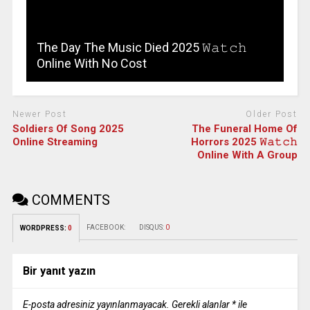
The Day The Music Died 2025 𝚆𝚊𝚝𝚌𝚑
Online With No Cost
Newer Post
Older Post
Soldiers Of Song 2025
The Funeral Home Of
Online Streaming
Horrors 2025 𝚆𝚊𝚝𝚌𝚑
Online With A Group
COMMENTS
FACEBOOK:
DISQUS:
0
WORDPRESS:
0
Bir yanıt yazın
E-posta adresiniz yayınlanmayacak.
Gerekli alanlar
*
ile