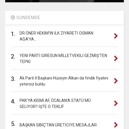
GÜNDEMDE
1.
DR.ÖNER HEKİM’İN İLK ZİYARETİ OSMAN
AĞA’YA…
2.
YENİ PARTİ GİRESUN MİLLETVEKİLİ GEZMİŞ’TEN
TEPKİ
3.
Ak Parti İl Başkanı Hüseyin Alkan da fındık fiyatını
yetersiz buldu
4.
PKK’YA KISMİ AF, ÖCALAN’A STATÜ MÜ
GELİYOR? İŞTE O TEKLİF
5.
BAŞKAN SIBIÇ’TAN ÜRETİCİYE MESAJLAR