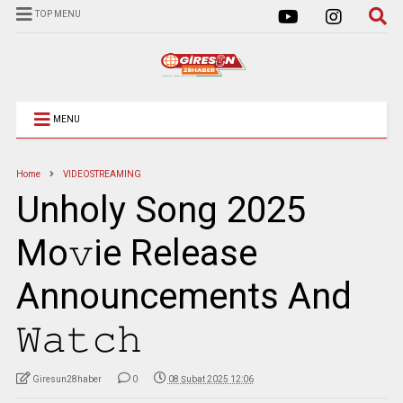
TOP MENU
MENU
Home
VIDEOSTREAMING
Unholy Song 2025
Mo𝚟ie Release
Announcements And
𝚆𝚊𝚝𝚌𝚑
Giresun28haber
0
08 Şubat 2025 12:06