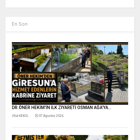
En Son
DR.ÖNER HEKİM’İN İLK ZİYARETİ OSMAN AĞA’YA…
Ufuk KEKÜL
07 Ağustos 2026