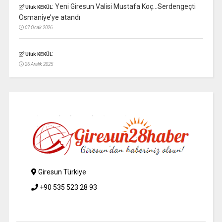
:
Yeni Giresun Valisi Mustafa Koç…Serdengeçti
Ufuk KEKÜL
Osmaniye’ye atandı
07 Ocak 2026
:
Ufuk KEKÜL
26 Aralık 2025
Giresun Türkiye
+90 535 523 28 93