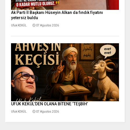
Ak Parti İl Başkanı Hüseyin Alkan da fındık fiyatını
yetersiz buldu
Ufuk KEKÜL
07 Ağustos 2026
UFUK KEKÜL’DEN OLANA BİTENE ‘TEŞBİH’
Ufuk KEKÜL
07 Ağustos 2026