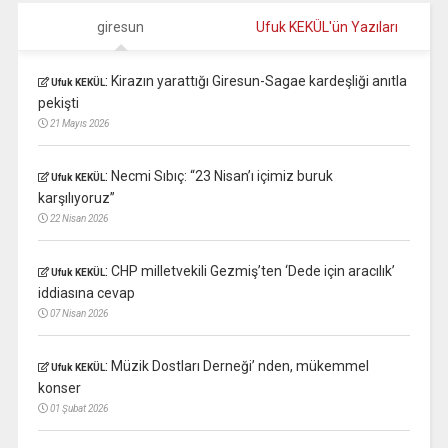
giresun
Ufuk KEKÜL'ün Yazıları
:
Kirazın yarattığı Giresun-Sagae kardeşliği anıtla
Ufuk KEKÜL
pekişti
21 Mayıs 2026
:
Necmi Sıbıç: “23 Nisan’ı içimiz buruk
Ufuk KEKÜL
karşılıyoruz”
22 Nisan 2026
:
CHP milletvekili Gezmiş’ten ‘Dede için aracılık’
Ufuk KEKÜL
iddiasına cevap
07 Nisan 2026
:
Müzik Dostları Derneği’ nden, mükemmel
Ufuk KEKÜL
konser
01 Şubat 2026