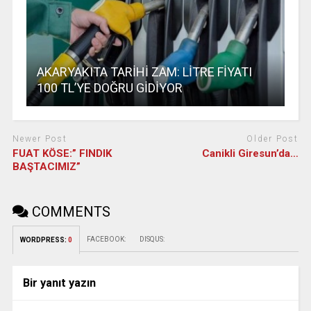
AKARYAKITA TARİHİ ZAM: LİTRE FİYATI
100 TL’YE DOĞRU GİDİYOR
Newer Post
Older Post
FUAT KÖSE:” FINDIK
Canikli Giresun’da…
BAŞTACIMIZ”
COMMENTS
FACEBOOK:
DISQUS:
WORDPRESS:
0
Bir yanıt yazın