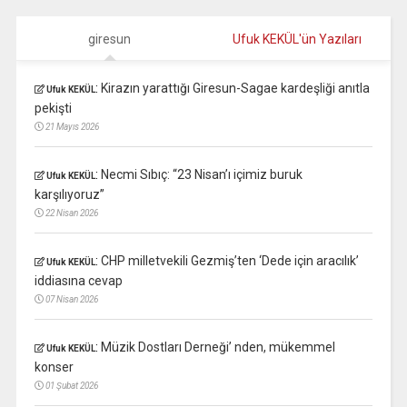
giresun
Ufuk KEKÜL'ün Yazıları
:
Kirazın yarattığı Giresun-Sagae kardeşliği anıtla
Ufuk KEKÜL
pekişti
21 Mayıs 2026
:
Necmi Sıbıç: “23 Nisan’ı içimiz buruk
Ufuk KEKÜL
karşılıyoruz”
22 Nisan 2026
:
CHP milletvekili Gezmiş’ten ‘Dede için aracılık’
Ufuk KEKÜL
iddiasına cevap
07 Nisan 2026
:
Müzik Dostları Derneği’ nden, mükemmel
Ufuk KEKÜL
konser
01 Şubat 2026