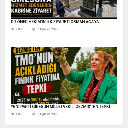
DR.ÖNER HEKİM’İN İLK ZİYARETİ OSMAN AĞA’YA…
Ufuk KEKÜL
07 Ağustos 2026
YENİ PARTİ GİRESUN MİLLETVEKİLİ GEZMİŞ’TEN TEPKİ
Ufuk KEKÜL
07 Ağustos 2026