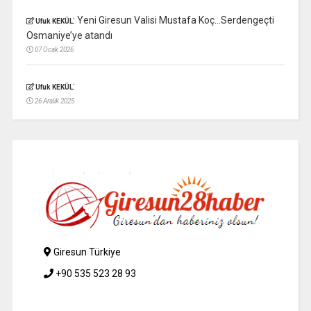
:
Yeni Giresun Valisi Mustafa Koç…Serdengeçti
Ufuk KEKÜL
Osmaniye’ye atandı
07 Ocak 2026
:
Ufuk KEKÜL
26 Aralık 2025
Giresun Türkiye
+90 535 523 28 93