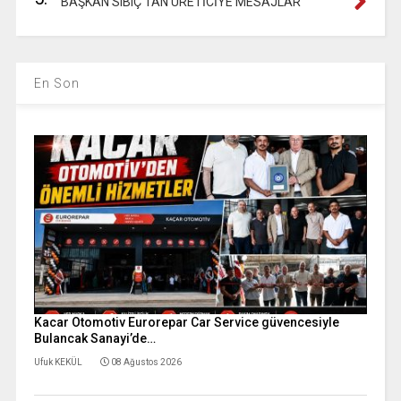
BAŞKAN SIBIÇ’TAN ÜRETİCİYE MESAJLAR
En Son
Kacar Otomotiv Eurorepar Car Service güvencesiyle
Bulancak Sanayi’de…
Ufuk KEKÜL
08 Ağustos 2026