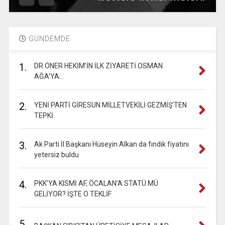
GÜNDEMDE
1.
DR.ÖNER HEKİM’İN İLK ZİYARETİ OSMAN
AĞA’YA…
2.
YENİ PARTİ GİRESUN MİLLETVEKİLİ GEZMİŞ’TEN
TEPKİ
3.
Ak Parti İl Başkanı Hüseyin Alkan da fındık fiyatını
yetersiz buldu
4.
PKK’YA KISMİ AF, ÖCALAN’A STATÜ MÜ
GELİYOR? İŞTE O TEKLİF
5.