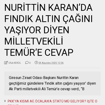
NURİTTİN KARAN’DA
FINDIK ALTIN ÇAĞINI
YAŞIYOR DİYEN
MİLLETVEKİLİ
TEMÜR’E CEVAP
Ufuk KEKÜL
0
04 Ağustos 2025 12:06
Giresun Ziraat Odası Başkanı Nurittin Karan
geçtiğimiz gündelere ‘fındık altın çağını yaşıyor’ diyen
Ak Parti milletvekili Ali Temür’e cevap verd:, “B
PKK’YA KISMİ AF, ÖCALAN’A STATÜ MÜ GELİYOR? İŞTE O