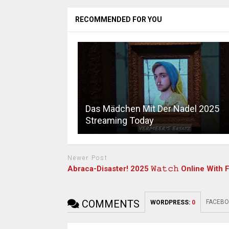
RECOMMENDED FOR YOU
Das Mädchen Mit Der Nadel 2025
Streaming Today
Newer Post
Abraca-Disaster! 2025 𝚆𝚊𝚝𝚌𝚑 Online With 
COMMENTS
FACEBO
WORDPRESS:
0