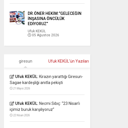
DR.ÖNER HEKİM:”GELECEĞİN
İNŞASINA ÖNCÜLÜK
EDİYORUZ”
Ufuk KEKÜL
05 Ağustos 2026
giresun
Ufuk KEKÜL'ün Yazıları
Ufuk KEKÜL
:
Kirazın yarattığı Giresun-
Sagae kardeşliği anıtla pekişti
21 Mayıs 2026
Ufuk KEKÜL
:
Necmi Sıbıç: “23 Nisan’ı
içimiz buruk karşılıyoruz”
22 Nisan 2026