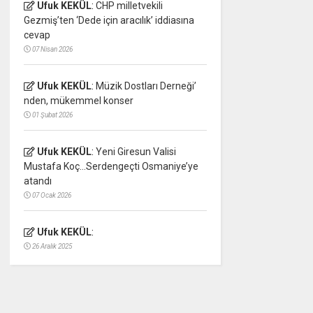
Ufuk KEKÜL
:
CHP milletvekili
Gezmiş’ten ‘Dede için aracılık’ iddiasına
cevap
07 Nisan 2026
Ufuk KEKÜL
:
Müzik Dostları Derneği’
nden, mükemmel konser
01 Şubat 2026
Ufuk KEKÜL
:
Yeni Giresun Valisi
Mustafa Koç…Serdengeçti Osmaniye’ye
atandı
07 Ocak 2026
Ufuk KEKÜL
:
26 Aralık 2025