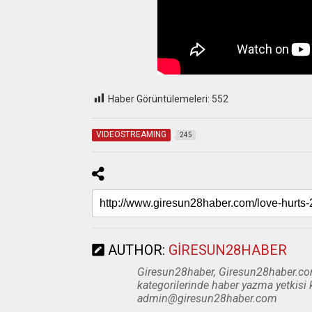
Haber Görüntülemeleri:
552
VIDEOSTREAMING
245
AUTHOR:
GIRESUN28HABER
Giresun28haber, Giresun28haber.com
kategorilerinde haber yazma yetkisi 
admin@giresun28haber.com