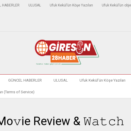
L HABERLER
ULUSAL
Ufuk Kekül’ün Köşe Yazıları
Ufuk Kekül’ün obje
GÜNCEL HABERLER
ULUSAL
Ufuk Kekül’ün Köşe Yazıları
rı (Terms of Service)
o𝚟ie Review & 𝚆𝚊𝚝𝚌𝚑