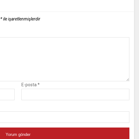
r
*
ile işaretlenmişlerdir
E-posta
*