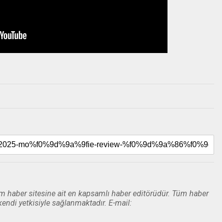
 haber sitesine ait en kapsamlı haber editörüdür. Tüm haber
kendi yetkisiyle sağlanmaktadır. E-mail: