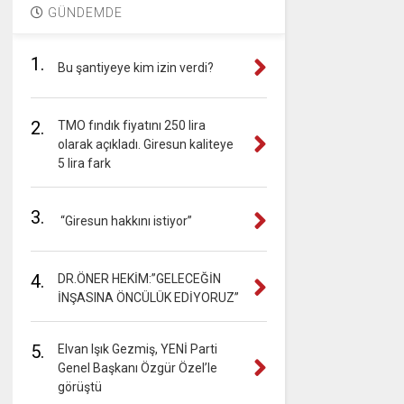
GÜNDEMDE
1.
Bu şantiyeye kim izin verdi?
2.
TMO fındık fiyatını 250 lira
olarak açıkladı. Giresun kaliteye
5 lira fark
3.
“Giresun hakkını istiyor”
4.
DR.ÖNER HEKİM:”GELECEĞİN
İNŞASINA ÖNCÜLÜK EDİYORUZ”
5.
Elvan Işık Gezmiş, YENİ Parti
Genel Başkanı Özgür Özel’le
görüştü