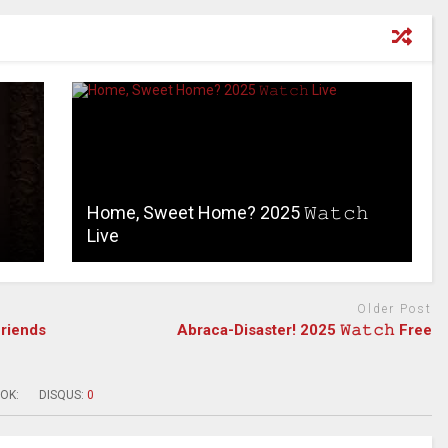
Home, Sweet Home? 2025 𝚆𝚊𝚝𝚌𝚑
Live
Older Post
Friends
Abraca-Disaster! 2025 𝚆𝚊𝚝𝚌𝚑 Free
OK:
DISQUS:
0