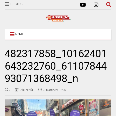
TOP MENU
MENU
482317858_10162401
643232760_61107844
93071368498_n
0
Ufuk KEKÜL
09 Mart 2025 12:06