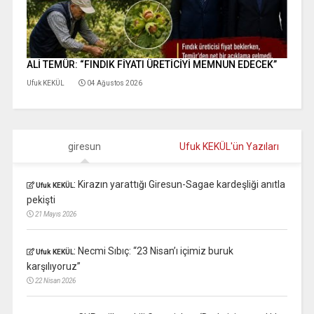
ALİ TEMÜR: “FINDIK FİYATI ÜRETİCİYİ MEMNUN EDECEK”
Ufuk KEKÜL
04 Ağustos 2026
giresun
Ufuk KEKÜL'ün Yazıları
:
Kirazın yarattığı Giresun-Sagae kardeşliği anıtla
Ufuk KEKÜL
pekişti
21 Mayıs 2026
:
Necmi Sıbıç: “23 Nisan’ı içimiz buruk
Ufuk KEKÜL
karşılıyoruz”
22 Nisan 2026