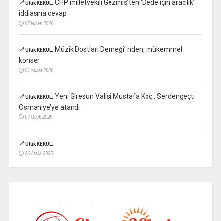
:
CHP milletvekili Gezmiş’ten ‘Dede için aracılık’
Ufuk KEKÜL
iddiasına cevap
07 Nisan 2026
:
Müzik Dostları Derneği’ nden, mükemmel
Ufuk KEKÜL
konser
01 Şubat 2026
:
Yeni Giresun Valisi Mustafa Koç…Serdengeçti
Ufuk KEKÜL
Osmaniye’ye atandı
07 Ocak 2026
:
Ufuk KEKÜL
26 Aralık 2025