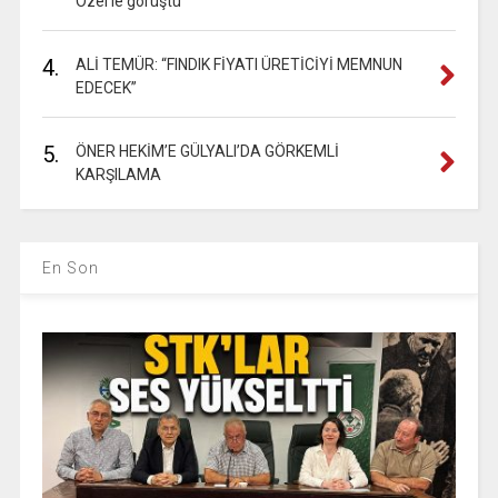
Özel’le görüştü
4.
ALİ TEMÜR: “FINDIK FİYATI ÜRETİCİYİ MEMNUN
EDECEK”
5.
ÖNER HEKİM’E GÜLYALI’DA GÖRKEMLİ
KARŞILAMA
En Son