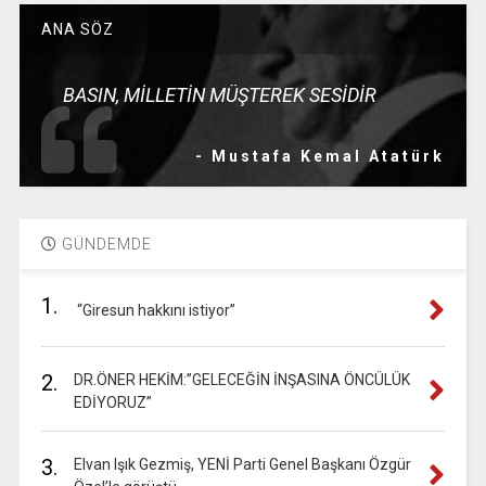
ANA SÖZ
BASIN, MİLLETİN MÜŞTEREK SESİDİR
- Mustafa Kemal Atatürk
GÜNDEMDE
1.
“Giresun hakkını istiyor”
2.
DR.ÖNER HEKİM:”GELECEĞİN İNŞASINA ÖNCÜLÜK
EDİYORUZ”
3.
Elvan Işık Gezmiş, YENİ Parti Genel Başkanı Özgür