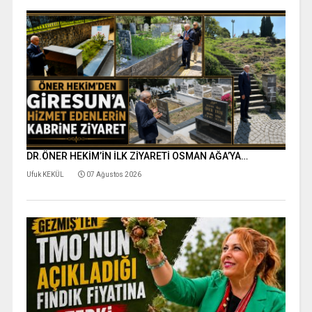
DR.ÖNER HEKİM’İN İLK ZİYARETİ OSMAN AĞA’YA…
Ufuk KEKÜL
07 Ağustos 2026