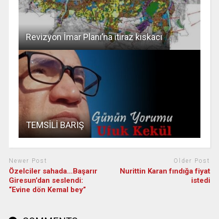
Revizyon İmar Planı’na itiraz kıskacı
TEMSİLİ BARIŞ
Newer Post
Older Post
Özelciler sahada…Başarır
Nurittin Karan fındığa fiyat
Giresun’dan seslendi:
istedi
“Evine dön Kemal bey”