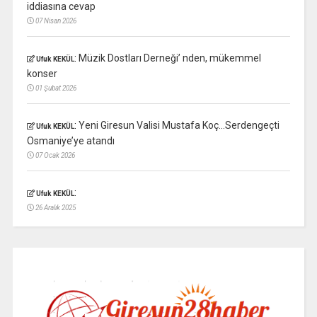
iddiasına cevap
07 Nisan 2026
:
Müzik Dostları Derneği’ nden, mükemmel
Ufuk KEKÜL
konser
01 Şubat 2026
:
Yeni Giresun Valisi Mustafa Koç…Serdengeçti
Ufuk KEKÜL
Osmaniye’ye atandı
07 Ocak 2026
:
Ufuk KEKÜL
26 Aralık 2025