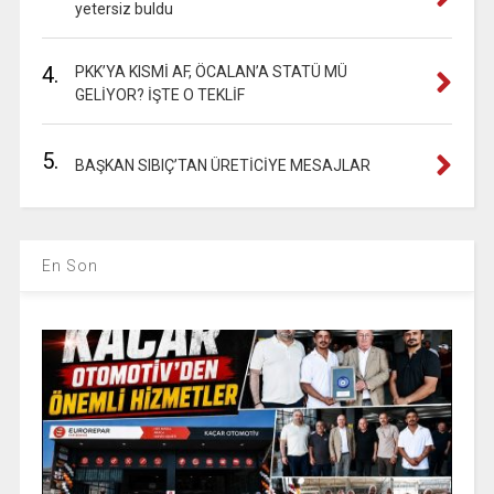
yetersiz buldu
4.
PKK’YA KISMİ AF, ÖCALAN’A STATÜ MÜ
GELİYOR? İŞTE O TEKLİF
5.
BAŞKAN SIBIÇ’TAN ÜRETİCİYE MESAJLAR
En Son