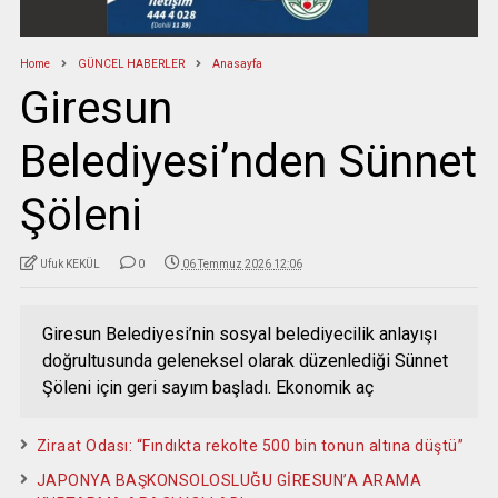
Home
GÜNCEL HABERLER
Anasayfa
Giresun
Belediyesi’nden Sünnet
Şöleni
Ufuk KEKÜL
0
06 Temmuz 2026 12:06
Giresun Belediyesi’nin sosyal belediyecilik anlayışı
doğrultusunda geleneksel olarak düzenlediği Sünnet
Şöleni için geri sayım başladı. Ekonomik aç
Ziraat Odası: “Fındıkta rekolte 500 bin tonun altına düştü”
JAPONYA BAŞKONSOLOSLUĞU GİRESUN’A ARAMA