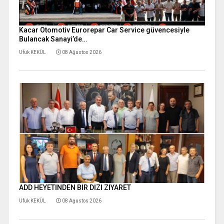
Kacar Otomotiv Eurorepar Car Service güvencesiyle
Bulancak Sanayi’de…
Ufuk KEKÜL
08 Ağustos 2026
ADD HEYETİNDEN BİR DİZİ ZİYARET
Ufuk KEKÜL
08 Ağustos 2026