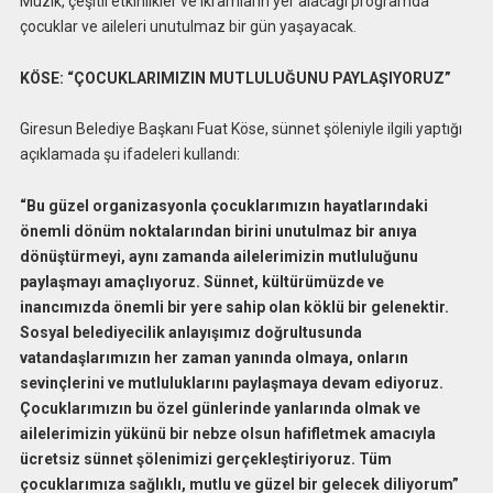
Müzik, çeşitli etkinlikler ve ikramların yer alacağı programda
çocuklar ve aileleri unutulmaz bir gün yaşayacak.
KÖSE: “ÇOCUKLARIMIZIN MUTLULUĞUNU PAYLAŞIYORUZ”
Giresun Belediye Başkanı Fuat Köse, sünnet şöleniyle ilgili yaptığı
açıklamada şu ifadeleri kullandı:
“Bu güzel organizasyonla çocuklarımızın hayatlarındaki
önemli dönüm noktalarından birini unutulmaz bir anıya
dönüştürmeyi, aynı zamanda ailelerimizin mutluluğunu
paylaşmayı amaçlıyoruz. Sünnet, kültürümüzde ve
inancımızda önemli bir yere sahip olan köklü bir gelenektir.
Sosyal belediyecilik anlayışımız doğrultusunda
vatandaşlarımızın her zaman yanında olmaya, onların
sevinçlerini ve mutluluklarını paylaşmaya devam ediyoruz.
Çocuklarımızın bu özel günlerinde yanlarında olmak ve
ailelerimizin yükünü bir nebze olsun hafifletmek amacıyla
ücretsiz sünnet şölenimizi gerçekleştiriyoruz. Tüm
çocuklarımıza sağlıklı, mutlu ve güzel bir gelecek diliyorum”