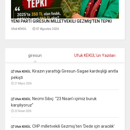
YENİ PARTİ GİRESUN MİLLETVEKİLİ GEZMİŞ’TEN TEPKİ
Ufuk KEKÜL
07 Ağustos 2026
giresun
Ufuk KEKÜL'ün Yazıları
:
Kirazın yarattığı Giresun-Sagae kardeşliği anıtla
Ufuk KEKÜL
pekişti
21 Mayıs 2026
:
Necmi Sıbıç: “23 Nisan’ı içimiz buruk
Ufuk KEKÜL
karşılıyoruz”
22 Nisan 2026
:
CHP milletvekili Gezmiş’ten ‘Dede için aracılık’
Ufuk KEKÜL