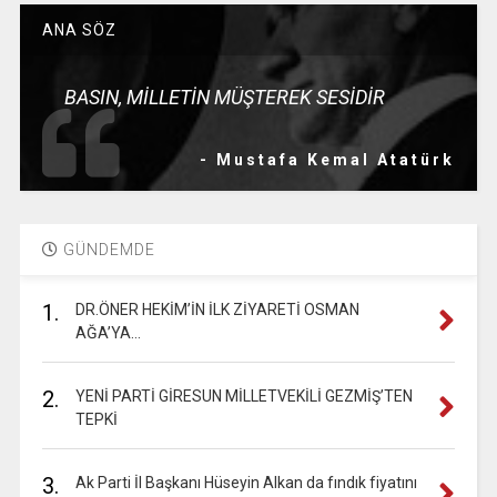
ANA SÖZ
BASIN, MİLLETİN MÜŞTEREK SESİDİR
- Mustafa Kemal Atatürk
GÜNDEMDE
1.
DR.ÖNER HEKİM’İN İLK ZİYARETİ OSMAN
AĞA’YA…
2.
YENİ PARTİ GİRESUN MİLLETVEKİLİ GEZMİŞ’TEN
TEPKİ
3.
Ak Parti İl Başkanı Hüseyin Alkan da fındık fiyatını