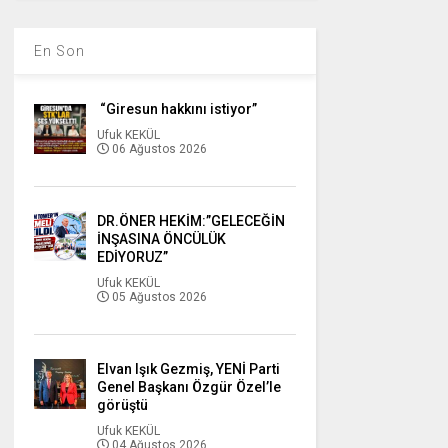
En Son
“Giresun hakkını istiyor”
Ufuk KEKÜL
06 Ağustos 2026
DR.ÖNER HEKİM:”GELECEĞİN
İNŞASINA ÖNCÜLÜK
EDİYORUZ”
Ufuk KEKÜL
05 Ağustos 2026
Elvan Işık Gezmiş, YENİ Parti
Genel Başkanı Özgür Özel’le
görüştü
Ufuk KEKÜL
04 Ağustos 2026