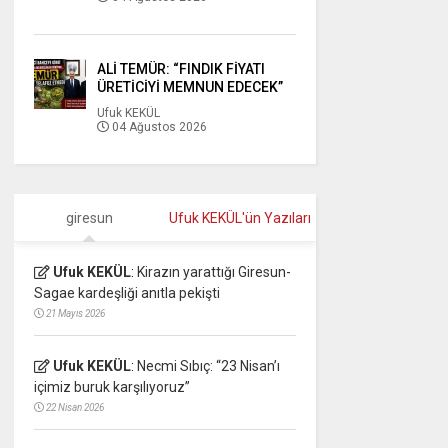
ALİ TEMÜR: “FINDIK FİYATI
ÜRETİCİYİ MEMNUN EDECEK”
Ufuk KEKÜL
04 Ağustos 2026
giresun
Ufuk KEKÜL'ün Yazıları
Ufuk KEKÜL
:
Kirazın yarattığı Giresun-
Sagae kardeşliği anıtla pekişti
21 Mayıs 2026
Ufuk KEKÜL
:
Necmi Sıbıç: “23 Nisan’ı
içimiz buruk karşılıyoruz”
22 Nisan 2026