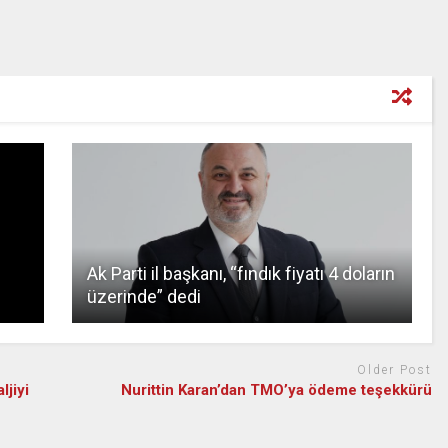
Ak Parti il başkanı, “fındık fiyatı 4 doların
üzerinde” dedi
Older Post
ljiyi
Nurittin Karan’dan TMO’ya ödeme teşekkürü