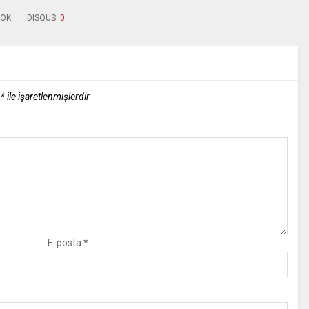
OK:
DISQUS:
0
r
*
ile işaretlenmişlerdir
E-posta
*