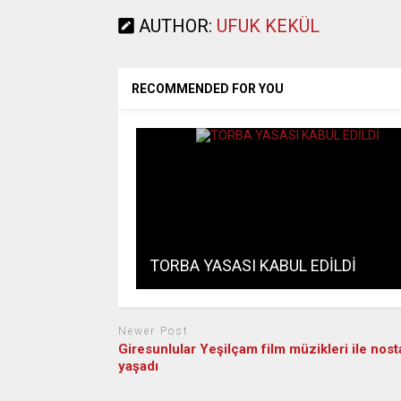
AUTHOR:
UFUK KEKÜL
RECOMMENDED FOR YOU
TORBA YASASI KABUL EDİLDİ
Newer Post
Giresunlular Yeşilçam film müzikleri ile nosta
yaşadı