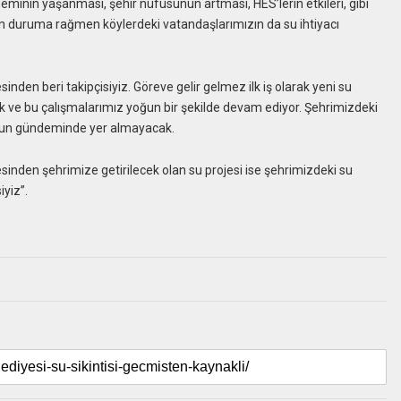
neminin yaşanması, şehir nüfusunun artması, HES’lerin etkileri, gibi
ulan duruma rağmen köylerdeki vatandaşlarımızın da su ihtiyacı
nden beri takipçisiyiz. Göreve gelir gelmez ilk iş olarak yeni su
k ve bu çalışmalarımız yoğun bir şekilde devam ediyor. Şehrimizdeki
iresun gündeminde yer almayacak.
esinden şehrimize getirilecek olan su projesi ise şehrimizdeki su
iyiz”.