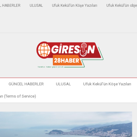
L HABERLER
ULUSAL
Ufuk Kekül’ün Köşe Yazıları
Ufuk Kekül’ün obje
GÜNCEL HABERLER
ULUSAL
Ufuk Kekül’ün Köşe Yazıları
rı (Terms of Service)