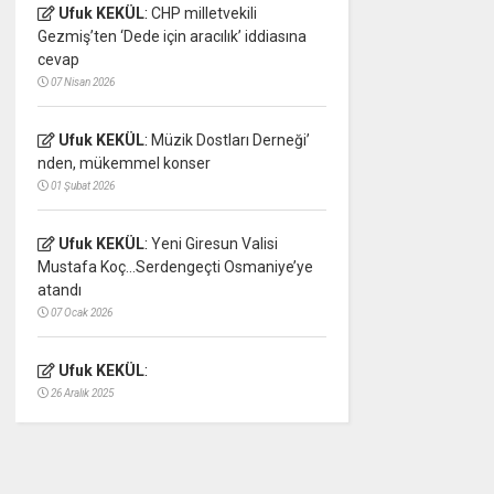
Ufuk KEKÜL
:
CHP milletvekili
Gezmiş’ten ‘Dede için aracılık’ iddiasına
cevap
07 Nisan 2026
Ufuk KEKÜL
:
Müzik Dostları Derneği’
nden, mükemmel konser
01 Şubat 2026
Ufuk KEKÜL
:
Yeni Giresun Valisi
Mustafa Koç…Serdengeçti Osmaniye’ye
atandı
07 Ocak 2026
Ufuk KEKÜL
:
26 Aralık 2025