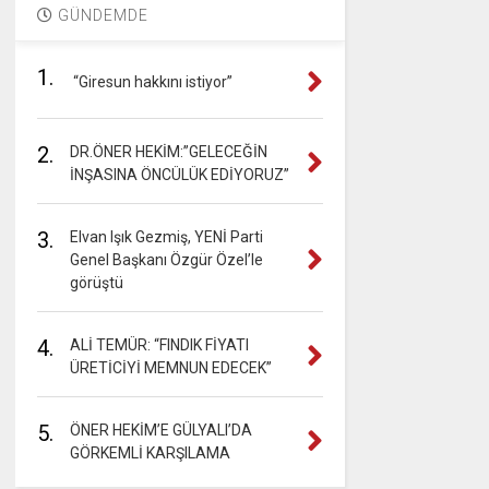
GÜNDEMDE
1.
“Giresun hakkını istiyor”
2.
DR.ÖNER HEKİM:”GELECEĞİN
İNŞASINA ÖNCÜLÜK EDİYORUZ”
3.
Elvan Işık Gezmiş, YENİ Parti
Genel Başkanı Özgür Özel’le
görüştü
4.
ALİ TEMÜR: “FINDIK FİYATI
ÜRETİCİYİ MEMNUN EDECEK”
5.
ÖNER HEKİM’E GÜLYALI’DA
GÖRKEMLİ KARŞILAMA