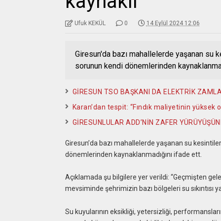
kaynaklı
Ufuk KEKÜL
0
14 Eylül 2024 12:06
Giresun'da bazı mahallelerde yaşanan su ke
sorunun kendi dönemlerinden kaynaklanmad
GİRESUN TSO BAŞKANI DA ELEKTRİK ZAML
Karan’dan tespit: “Fındık maliyetinin yüksek 
GİRESUNLULAR ADD’NİN ZAFER YÜRÜYÜŞÜN
Giresun’da bazı mahallelerde yaşanan su kesintile
dönemlerinden kaynaklanmadığını ifade ett.
Açıklamada şu bilgilere yer verildi: “Geçmişten 
mevsiminde şehrimizin bazı bölgeleri su sıkıntısı 
Su kuyularının eksikliği, yetersizliği, performansla