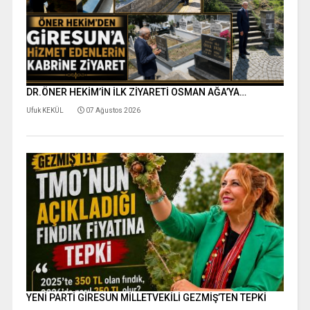
DR.ÖNER HEKİM’İN İLK ZİYARETİ OSMAN AĞA’YA…
Ufuk KEKÜL
07 Ağustos 2026
YENİ PARTİ GİRESUN MİLLETVEKİLİ GEZMİŞ’TEN TEPKİ