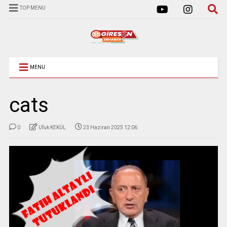
TOP MENU
MENU
cats
0
Ufuk KEKÜL
23 Haziran 2025 12:06