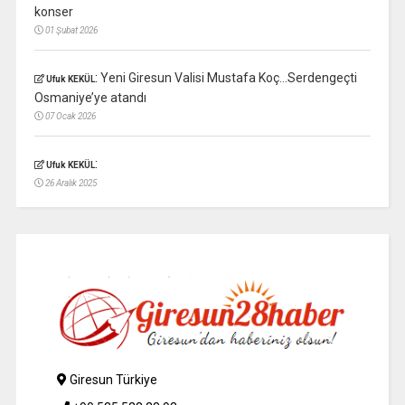
konser
01 Şubat 2026
:
Yeni Giresun Valisi Mustafa Koç…Serdengeçti
Ufuk KEKÜL
Osmaniye’ye atandı
07 Ocak 2026
:
Ufuk KEKÜL
26 Aralık 2025
Giresun Türkiye