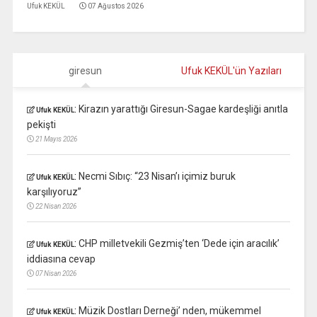
Ufuk KEKÜL
07 Ağustos 2026
giresun
Ufuk KEKÜL'ün Yazıları
:
Kirazın yarattığı Giresun-Sagae kardeşliği anıtla
Ufuk KEKÜL
pekişti
21 Mayıs 2026
:
Necmi Sıbıç: “23 Nisan’ı içimiz buruk
Ufuk KEKÜL
karşılıyoruz”
22 Nisan 2026
:
CHP milletvekili Gezmiş’ten ‘Dede için aracılık’
Ufuk KEKÜL
iddiasına cevap
07 Nisan 2026
:
Müzik Dostları Derneği’ nden, mükemmel
Ufuk KEKÜL