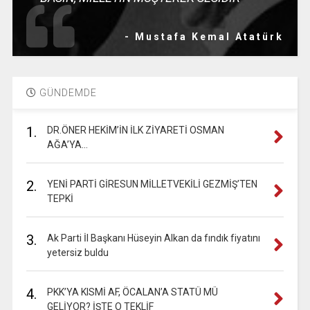
- Mustafa Kemal Atatürk
GÜNDEMDE
1.
DR.ÖNER HEKİM’İN İLK ZİYARETİ OSMAN
AĞA’YA…
2.
YENİ PARTİ GİRESUN MİLLETVEKİLİ GEZMİŞ’TEN
TEPKİ
3.
Ak Parti İl Başkanı Hüseyin Alkan da fındık fiyatını
yetersiz buldu
4.
PKK’YA KISMİ AF, ÖCALAN’A STATÜ MÜ
GELİYOR? İŞTE O TEKLİF