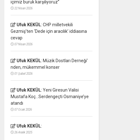
içimiz buruk karşılıyoruz”
22 Nisan 2026
Ufuk KEKÜL
:
CHP milletvekili
Gezmiş’ten ‘Dede için aracılık’ iddiasına
cevap
07 Nisan 2026
Ufuk KEKÜL
:
Müzik Dostları Derneği’
nden, mükemmel konser
01 Şubat 2026
Ufuk KEKÜL
:
Yeni Giresun Valisi
Mustafa Koç…Serdengeçti Osmaniye’ye
atandı
07 Ocak 2026
Ufuk KEKÜL
:
26 Aralık 2025