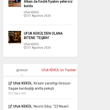
Alkan da fındık fiyatını yetersiz
buldu
Ufuk KEKÜL
07 Ağustos 2026
UFUK KEKÜL’DEN OLANA
BİTENE ‘TEŞBİH’
Ufuk KEKÜL
07 Ağustos 2026
giresun
Ufuk KEKÜL'ün Yazıları
Ufuk KEKÜL
:
Kirazın yarattığı Giresun-
Sagae kardeşliği anıtla pekişti
21 Mayıs 2026
Ufuk KEKÜL
:
Necmi Sıbıç: “23 Nisan’ı