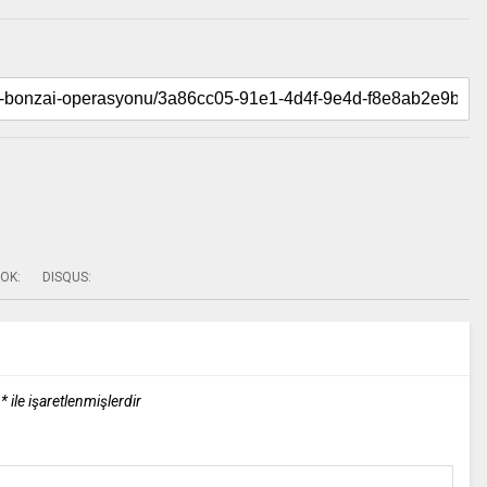
OK:
DISQUS:
r
*
ile işaretlenmişlerdir