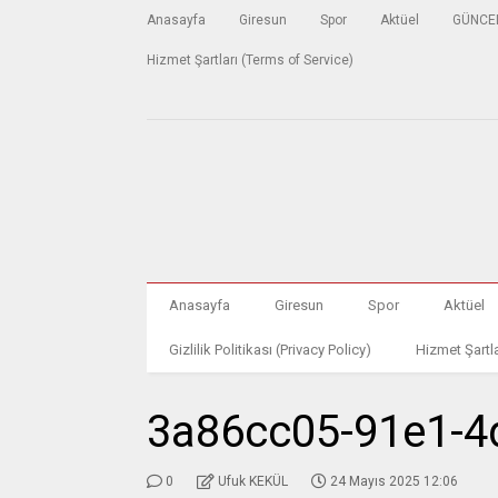
Anasayfa
Giresun
Spor
Aktüel
GÜNCE
Hizmet Şartları (Terms of Service)
Anasayfa
Giresun
Spor
Aktüel
Gizlilik Politikası (Privacy Policy)
Hizmet Şartla
3a86cc05-91e1-4
0
Ufuk KEKÜL
24 Mayıs 2025 12:06