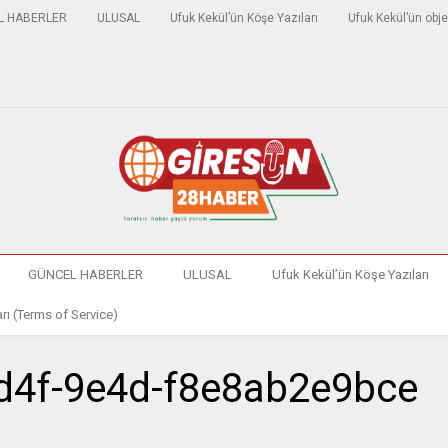
L HABERLER
ULUSAL
Ufuk Kekül’ün Köşe Yazıları
Ufuk Kekül’ün obje
GÜNCEL HABERLER
ULUSAL
Ufuk Kekül’ün Köşe Yazıları
rı (Terms of Service)
d4f-9e4d-f8e8ab2e9bce