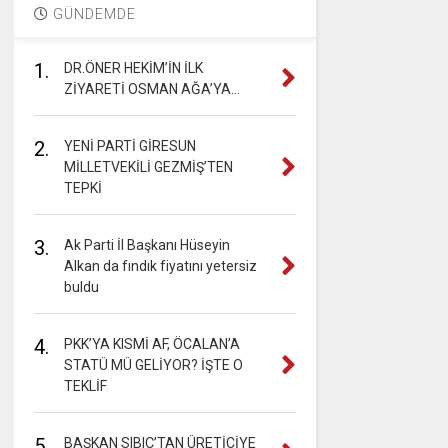
GÜNDEMDE
1.
DR.ÖNER HEKİM’İN İLK
ZİYARETİ OSMAN AĞA’YA…
2.
YENİ PARTİ GİRESUN
MİLLETVEKİLİ GEZMİŞ’TEN
TEPKİ
3.
Ak Parti İl Başkanı Hüseyin
Alkan da fındık fiyatını yetersiz
buldu
4.
PKK’YA KISMİ AF, ÖCALAN’A
STATÜ MÜ GELİYOR? İŞTE O
TEKLİF
5.
BAŞKAN SIBIÇ’TAN ÜRETİCİYE